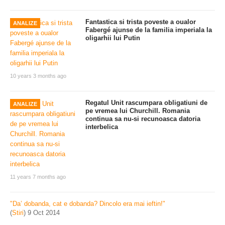
Fantastica si trista poveste a oualor
ANALIZE
Fabergé ajunse de la familia imperiala la
oligarhii lui Putin
10 years 3 months ago
Regatul Unit rascumpara obligatiuni de
ANALIZE
pe vremea lui Churchill. Romania
continua sa nu-si recunoasca datoria
interbelica
11 years 7 months ago
"Da’ dobanda, cat e dobanda? Dincolo era mai ieftin!"
(
Stiri
)
9 Oct 2014