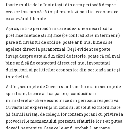
foarte multe de la înaintașii din acea perioadă despre
ceea ce înseamnă să implementezi politici economice
cu adevărat liberale.
Aşa că, într-o perioadă în care adeziunea necritică la
pretinse metode științifice (ce contradicție în termeni!)
pare a fi cuvântul de ordine, poate ar fi mai bine să se
apeleze direct la paranormal. Deși evident se poate
învăța despre asta și din cărți de istorie, poate că cel mai
bine ar fi să fie contactați direct cei mai importanți
diriguitori ai politicilor economice din perioada ante şi
interbelică.
Astfel, ședințele de Guvern s-ar transforma în ședințe de
spiritism, la care ar lua parte și conducătorii
ministerelor-cheie economice din perioada respectivă.
Cu vasta lor experiență în condiții absolut extraordinare
(și familiarizați de colegii lor contemporani cu privire la
provocările momentului prezent), sfaturile lor s-ar putea
dovedi neprețuite. Ceea ce le-ar fi, probabil, aproape