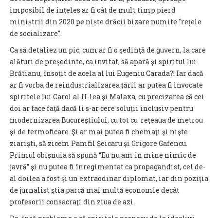
imposibil de înțeles ar fi cât de mult timp pierd
miniștrii din 2020 pe niște drăcii bizare numite "rețele
de socializare".
Ca să detaliez un pic, cum ar fi o şedinţă de guvern, la care
alături de preşedinte, ca invitat, să apară şi spiritul lui
Brătianu, însoţit de acela al lui Eugeniu Carada?! Iar dacă
ar fi vorba de reindustrializarea ţării ar putea fi invocate
spiritele lui Carol al II-lea şi Malaxa, cu precizarea că cei
doi ar face faţă dacă li s-ar cere soluţii inclusiv pentru
modernizarea Bucureştiului, cu tot cu reţeaua de metrou
şi de termoficare. Şi ar mai putea fi chemaţi şi nişte
ziarişti, să zicem Pamfil Şeicaru şi Grigore Gafencu.
Primul obişnuia să spună “Eu nu am în mine nimic de
javră” şi nu putea fi înregimentat ca propagandist, cel de-
al doilea a fost şi un extraodinar diplomat, iar din poziţia
de jurnalist ştia parcă mai multă economie decât
profesorii consacraţi din ziua de azi.