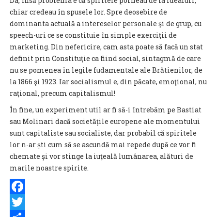
Da, însă problema e că spiritele porneau de la idealuri,
chiar credeau în spusele lor. Spre deosebire de
dominanta actuală a intereselor personale şi de grup, cu
speech-uri ce se constituie în simple exerciţii de
marketing. Din nefericire, cam asta poate să facă un stat
definit prin Constituţie ca fiind social, sintagmă de care
nu se pomenea în legile fudamentale ale Brătienilor, de
la 1866 şi 1923. Iar socialismul e, din păcate, emoţional, nu
raţional, precum capitalismul!
În fine, un experiment util ar fi să-i întrebăm pe Bastiat
sau Molinari dacă societățile europene ale momentului
sunt capitaliste sau socialiste, dar probabil că spiritele
lor n-ar ști cum să se ascundă mai repede după ce vor fi
chemate și vor stinge la iuţeală lumânarea, alături de
marile noastre spirite.
Facebook