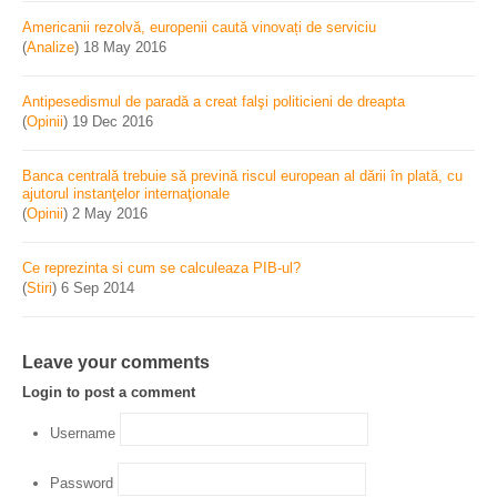
Americanii rezolvă, europenii caută vinovați de serviciu
(
Analize
)
18 May 2016
Antipesedismul de paradă a creat falşi politicieni de dreapta
(
Opinii
)
19 Dec 2016
Banca centrală trebuie să prevină riscul european al dării în plată, cu
ajutorul instanţelor internaţionale
(
Opinii
)
2 May 2016
Ce reprezinta si cum se calculeaza PIB-ul?
(
Stiri
)
6 Sep 2014
Leave your comments
Login to post a comment
Username
Password