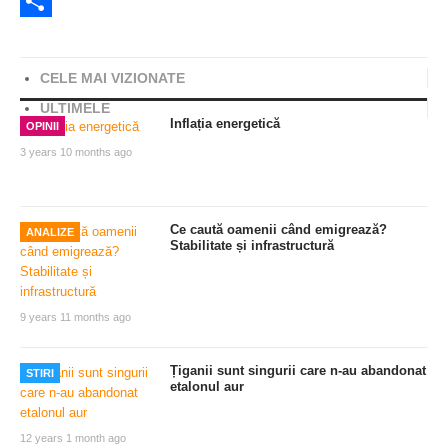
Twitter
Share
CELE MAI VIZIONATE
ULTIMELE
Inflația energetică
OPINII
3 years 10 months ago
Ce caută oamenii când emigrează?
ANALIZE
Stabilitate și infrastructură
9 years 11 months ago
Țiganii sunt singurii care n-au abandonat
STIRI
etalonul aur
12 years 1 month ago