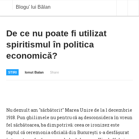
Blogu' lui Bălan
OPINII
De ce nu poate fi utilizat
spiritismul în politica
ANALIZE
economică?
BLOG IN DIALOG
STIRI
STIRI
Ionut Balan
Share
CURS VALUTAR IN TIMP REAL
COMMODITIES
COTATII BVB
Nu demult am "sărbătorit" Marea Unire de la 1 decembrie
1918. Pun ghilimele nu pentru că aş desconsidera în vreun
fel sărbătoarea, ba dimpotrivă: ceea ce ironizez este
faptul că ceremonia oficială din București s-a desfășurat