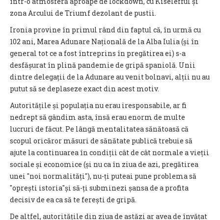
într-o atmosferă aproape de lockdown, cu Kiselefful și
zona Arcului de Triumf dezolant de pustii.
Ironia provine în primul rând din faptul că, în urmă cu
102 ani, Marea Adunare Națională de la Alba Iulia (și în
general tot ce a fost întreprins în pregătirea ei) s-a
desfășurat în plină pandemie de gripă spaniolă. Unii
dintre delegații de la Adunare au venit bolnavi, alții nu au
putut să se deplaseze exact din acest motiv.
Autoritățile și populația nu erau iresponsabile, ar fi
nedrept să gândim asta, însă erau enorm de multe
lucruri de făcut. Pe lângă mentalitatea sănătoasă că
scopul oricăror măsuri de sănătate publică trebuie să
ajute la continuarea în condiții cât de cât normale a vieții
sociale și economice (și nu ca în ziua de azi, pregătirea
unei "noi normalități"), nu-ți puteai pune problema să
"oprești istoria"și să-ți subminezi șansa de a profita
decisiv de ea ca să te ferești de gripă.
De altfel, autoritățile din ziua de astăzi ar avea de învățat