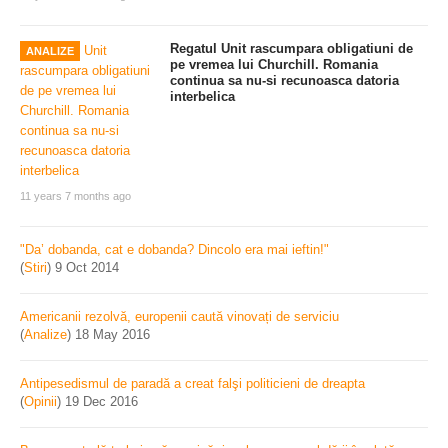
Regatul Unit rascumpara obligatiuni de
ANALIZE
pe vremea lui Churchill. Romania
continua sa nu-si recunoasca datoria
interbelica
11 years 7 months ago
"Da’ dobanda, cat e dobanda? Dincolo era mai ieftin!"
(
Stiri
)
9 Oct 2014
Americanii rezolvă, europenii caută vinovați de serviciu
(
Analize
)
18 May 2016
Antipesedismul de paradă a creat falşi politicieni de dreapta
(
Opinii
)
19 Dec 2016