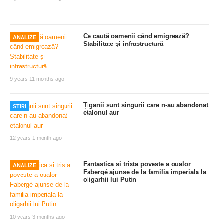
Ce caută oamenii când emigrează?
ANALIZE
Stabilitate și infrastructură
9 years 11 months ago
Țiganii sunt singurii care n-au abandonat
STIRI
etalonul aur
12 years 1 month ago
Fantastica si trista poveste a oualor
ANALIZE
Fabergé ajunse de la familia imperiala la
oligarhii lui Putin
10 years 3 months ago