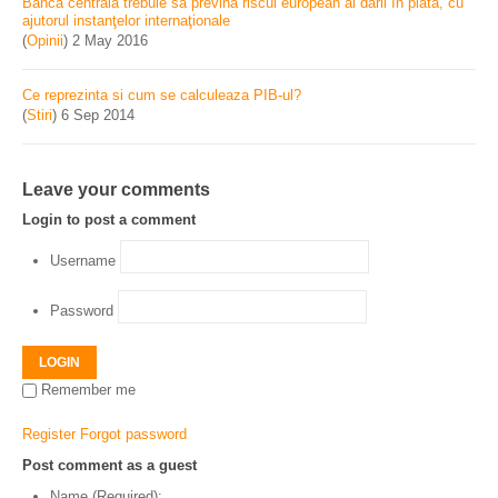
Banca centrală trebuie să prevină riscul european al dării în plată, cu
ajutorul instanţelor internaţionale
(
Opinii
)
2 May 2016
Ce reprezinta si cum se calculeaza PIB-ul?
(
Stiri
)
6 Sep 2014
Leave your comments
Login to post a comment
Username
Password
LOGIN
Remember me
Register
Forgot password
Post comment as a guest
Name (Required):