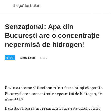
Blogu' lui Bălan
OPINII
Senzațional: Apa din
București are o concentrație
ANALIZE
nepermisă de hidrogen!
BLOG IN DIALOG
STIRI
STIRI
Ionut Balan
Share
CURS VALUTAR IN TIMP REAL
COMMODITIES
COTATII BVB
Revin cu eterna și fascinanta întrebare: Știați că apa din
București are o concentrație nepermisă de hidrogen, de
circa 66%?
Dacă da, vă rog să-mi reamintiți cine este omul politic