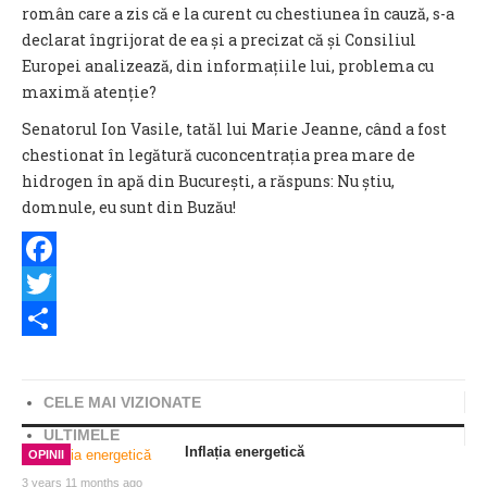
român care a zis că e la curent cu chestiunea în cauză, s-a
declarat îngrijorat de ea și a precizat că și Consiliul
Europei analizează, din informațiile lui, problema cu
maximă atenție?
Senatorul Ion Vasile, tatăl lui Marie Jeanne, când a fost
chestionat în legătură cuconcentrația prea mare de
hidrogen în apă din București, a răspuns: Nu știu,
domnule, eu sunt din Buzău!
Facebook
Twitter
Share
CELE MAI VIZIONATE
ULTIMELE
Inflația energetică
OPINII
3 years 11 months ago