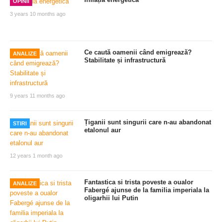
OPINII
3 years 10 months ago
Ce caută oamenii când emigrează?
ANALIZE
Stabilitate și infrastructură
9 years 11 months ago
Țiganii sunt singurii care n-au abandonat
STIRI
etalonul aur
12 years 1 month ago
Fantastica si trista poveste a oualor
ANALIZE
Fabergé ajunse de la familia imperiala la
oligarhii lui Putin