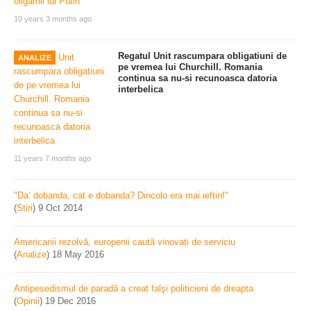
10 years 3 months ago
Regatul Unit rascumpara obligatiuni de
ANALIZE
pe vremea lui Churchill. Romania
continua sa nu-si recunoasca datoria
interbelica
11 years 7 months ago
"Da’ dobanda, cat e dobanda? Dincolo era mai ieftin!"
(
Stiri
)
9 Oct 2014
Americanii rezolvă, europenii caută vinovați de serviciu
(
Analize
)
18 May 2016
Antipesedismul de paradă a creat falşi politicieni de dreapta
(
Opinii
)
19 Dec 2016