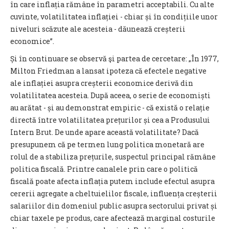
în care inflația rămâne în parametri acceptabili. Cu alte
cuvinte, volatilitatea inflației - chiar și în condițiile unor
niveluri scăzute ale acesteia - dăunează creșterii
economice”.
Și în continuare se observă şi partea de cercetare: „În 1977,
Milton Friedman a lansat ipoteza că efectele negative
ale inflației asupra creșterii economice derivă din
volatilitatea acesteia. După aceea, o serie de economiști
au arătat - și au demonstrat empiric - că există o relație
directă între volatilitatea prețurilor și cea a Produsului
Intern Brut. De unde apare această volatilitate? Dacă
presupunem că pe termen lung politica monetară are
rolul de a stabiliza prețurile, suspectul principal rămâne
politica fiscală. Printre canalele prin care o politică
fiscală poate afecta inflația putem include efectul asupra
cererii agregate a cheltuielilor fiscale, influența creșterii
salariilor din domeniul public asupra sectorului privat și
chiar taxele pe produs, care afectează marginal costurile