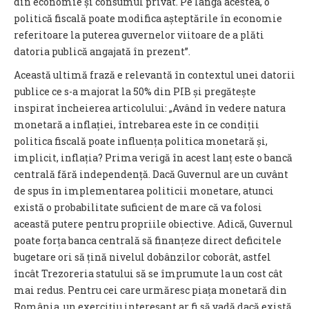
din economie și consumul privat. Pe lângă acestea, o
politică fiscală poate modifica așteptările în economie
referitoare la puterea guvernelor viitoare de a plăti
datoria publică angajată în prezent”.
Această ultimă frază e relevantă în contextul unei datorii
publice ce s-a majorat la 50% din PIB și pregătește
inspirat încheierea articolului: „Având în vedere natura
monetară a inflației, întrebarea este în ce condiții
politica fiscală poate influența politica monetară și,
implicit, inflația? Prima verigă în acest lanț este o bancă
centrală fără independență. Dacă Guvernul are un cuvânt
de spus în implementarea politicii monetare, atunci
există o probabilitate suficient de mare că va folosi
această putere pentru propriile obiective. Adică, Guvernul
poate forța banca centrală să finanțeze direct deficitele
bugetare ori să țină nivelul dobânzilor coborât, astfel
încât Trezoreria statului să se împrumute la un cost cât
mai redus. Pentru cei care urmăresc piața monetară din
România, un exercițiu interesant ar fi să vadă dacă există