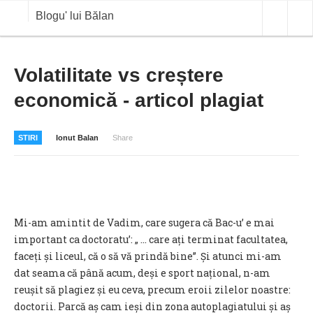
Blogu' lui Bălan
OPINII
Volatilitate vs creștere
economică - articol plagiat
ANALIZE
BLOG IN DIALOG
STIRI
Ionut Balan
Share
STIRI
CURS VALUTAR IN TIMP REAL
COMMODITIES
Mi-am amintit de Vadim, care sugera că Bac-u’ e mai
COTATII BVB
important ca doctoratu’: „ … care ați terminat facultatea,
faceți și liceul, că o să vă prindă bine”. Și atunci mi-am
dat seama că până acum, deși e sport național, n-am
reușit să plagiez și eu ceva, precum eroii zilelor noastre:
doctorii. Parcă aș cam ieși din zona autoplagiatului și aș