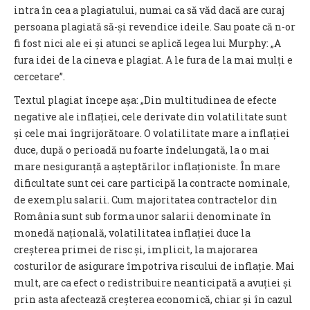
intra în cea a plagiatului, numai ca să văd dacă are curaj
persoana plagiată să-și revendice ideile. Sau poate că n-or
fi fost nici ale ei și atunci se aplică legea lui Murphy: „A
fura idei de la cineva e plagiat. A le fura de la mai mulți e
cercetare”.
Textul plagiat începe așa: „Din multitudinea de efecte
negative ale inflației, cele derivate din volatilitate sunt
și cele mai îngrijorătoare. O volatilitate mare a inflației
duce, după o perioadă nu foarte îndelungată, la o mai
mare nesiguranță a așteptărilor inflaționiste. În mare
dificultate sunt cei care participă la contracte nominale,
de exemplu salarii. Cum majoritatea contractelor din
România sunt sub forma unor salarii denominate în
monedă națională, volatilitatea inflației duce la
creșterea primei de risc și, implicit, la majorarea
costurilor de asigurare împotriva riscului de inflație. Mai
mult, are ca efect o redistribuire neanticipată a avuției și
prin asta afectează creșterea economică, chiar și în cazul