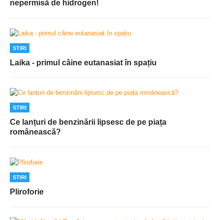
nepermisă de hidrogen!
STIRI
Laika - primul câine eutanasiat în spațiu
STIRI
Ce lanțuri de benzinării lipsesc de pe piața
românească?
STIRI
Pliroforie