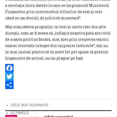
o corelație între datele la care se împrumută Ministerul
Finanțelor prin intermediul titlurilor de stat și cele
când se iau decizii de politică monetară”.
Mai erau câteva propoziții în text şi unele idei din alte
discuţii, cum ar fi aceea că „inflaţia neanticipată are rolul
de a ajuta politica fiscală, mai ales prin creşterea valorii
sumei colectate la buget din impozite indirecte”, dar nu
le mai includ, pentru că în acest fel pot spune că prezint
fragmente de articol, nu un plagiat pe față.
Facebook
Twitter
Share
CELE MAI VIZIONATE
ULTIMELE
Inflația energetică