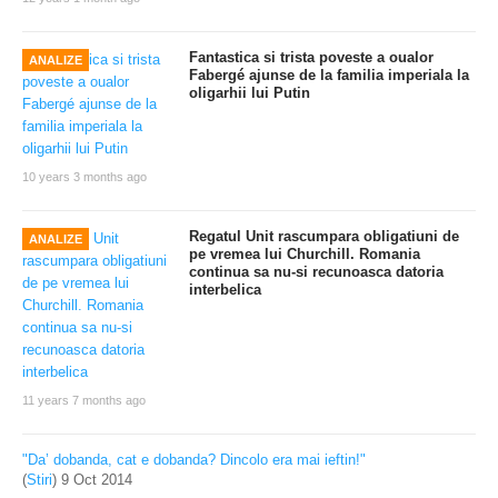
Țiganii sunt singurii care n-au abandonat
STIRI
etalonul aur
12 years 1 month ago
Fantastica si trista poveste a oualor
ANALIZE
Fabergé ajunse de la familia imperiala la
oligarhii lui Putin
10 years 3 months ago
Regatul Unit rascumpara obligatiuni de
ANALIZE
pe vremea lui Churchill. Romania
continua sa nu-si recunoasca datoria
interbelica