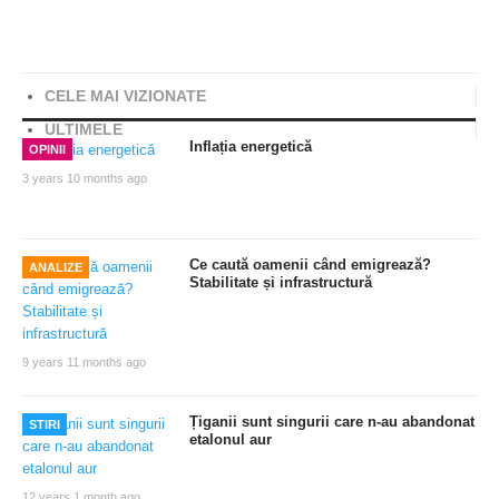
vine după, e Mangalia, nu-i înainte. Mai era și Uranus, dar
a fost demolat
Facebook
Twitter
Share
CELE MAI VIZIONATE
ULTIMELE
Inflația energetică
OPINII
3 years 10 months ago
Ce caută oamenii când emigrează?
ANALIZE
Stabilitate și infrastructură
9 years 11 months ago