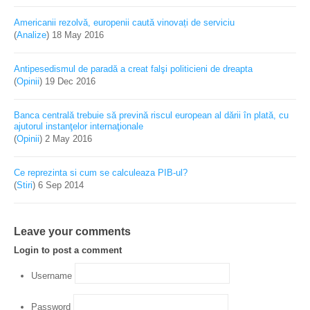
11 years 7 months ago
"Da’ dobanda, cat e dobanda? Dincolo era mai ieftin!"
(
Stiri
)
9 Oct 2014
Americanii rezolvă, europenii caută vinovați de serviciu
(
Analize
)
18 May 2016
Antipesedismul de paradă a creat falşi politicieni de dreapta
(
Opinii
)
19 Dec 2016
Banca centrală trebuie să prevină riscul european al dării în plată, cu
ajutorul instanţelor internaţionale
(
Opinii
)
2 May 2016
Ce reprezinta si cum se calculeaza PIB-ul?
(
Stiri
)
6 Sep 2014