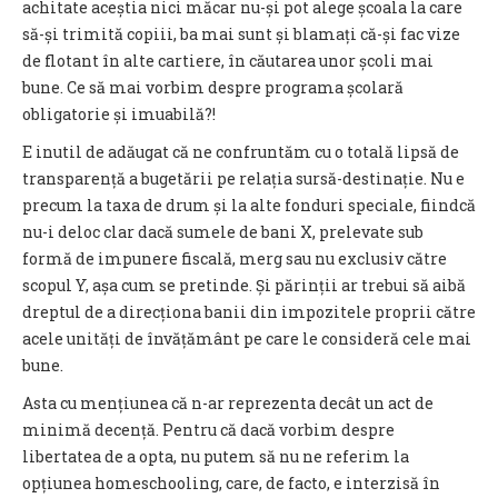
achitate aceștia nici măcar nu-și pot alege școala la care
să-și trimită copiii, ba mai sunt și blamați că-și fac vize
de flotant în alte cartiere, în căutarea unor școli mai
bune. Ce să mai vorbim despre programa școlară
obligatorie și imuabilă?!
E inutil de adăugat că ne confruntăm cu o totală lipsă de
transparență a bugetării pe relația sursă-destinație. Nu e
precum la taxa de drum și la alte fonduri speciale, fiindcă
nu-i deloc clar dacă sumele de bani X, prelevate sub
formă de impunere fiscală, merg sau nu exclusiv către
scopul Y, așa cum se pretinde. Și părinții ar trebui să aibă
dreptul de a direcționa banii din impozitele proprii către
acele unități de învățământ pe care le consideră cele mai
bune.
Asta cu mențiunea că n-ar reprezenta decât un act de
minimă decență. Pentru că dacă vorbim despre
libertatea de a opta, nu putem să nu ne referim la
opțiunea homeschooling, care, de facto, e interzisă în