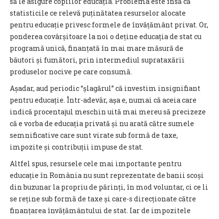
să le asigure copiilor educația. Problema este însă că
statisticile ce relevă puținătatea resurselor alocate
pentru educație privesc formele de învățământ privat. Or,
ponderea covârșitoare la noi o deține educația de stat cu
programă unică, finanțată în mai mare măsură de
băutori și fumători, prin intermediul suprataxării
produselor nocive pe care consumă.
Așadar, aud periodic “șlagărul” că investim insignifiant
pentru educație. Într-adevăr, așa e, numai că aceia care
indică procentajul meschin uită mai mereu să precizeze
că e vorba de educația privată și nu arată către sumele
semnificative care sunt virate sub formă de taxe,
impozite și contribuții impuse de stat.
Altfel spus, resursele cele mai importante pentru
educație în România nu sunt reprezentate de banii scoși
din buzunar la propriu de părinți, în mod voluntar, ci ce li
se reține sub formă de taxe și care-s direcționate către
finanțarea învățământului de stat. Iar de impozitele