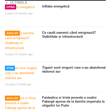
ULTIMELE
Inflația energetică
OPINII
3 years 10 months ago
Ce caută oamenii când emigrează?
ANALIZE
Stabilitate și infrastructură
9 years 11 months ago
Țiganii sunt singurii care n-au abandonat
STIRI
etalonul aur
12 years 1 month ago
Fantastica si trista poveste a oualor
ANALIZE
Fabergé ajunse de la familia imperiala la
oligarhii lui Putin