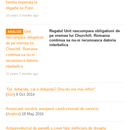
10 years 3 months ago
Regatul Unit rascumpara obligatiuni de
ANALIZE
pe vremea lui Churchill. Romania
continua sa nu-si recunoasca datoria
interbelica
11 years 7 months ago
"Da’ dobanda, cat e dobanda? Dincolo era mai ieftin!"
(
Stiri
)
9 Oct 2014
Americanii rezolvă, europenii caută vinovați de serviciu
(
Analize
)
18 May 2016
Antipesedismul de paradă a creat falşi politicieni de dreapta