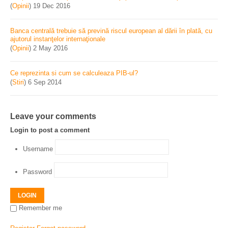
(
Opinii
)
19 Dec 2016
Banca centrală trebuie să prevină riscul european al dării în plată, cu
ajutorul instanţelor internaţionale
(
Opinii
)
2 May 2016
Ce reprezinta si cum se calculeaza PIB-ul?
(
Stiri
)
6 Sep 2014
Leave your comments
Login to post a comment
Username
Password
LOGIN
Remember me