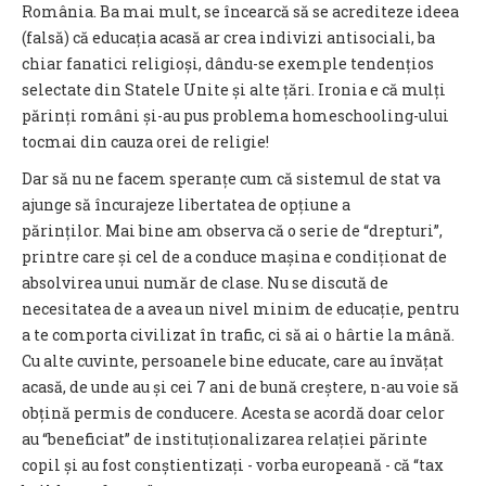
România. Ba mai mult, se încearcă să se acrediteze ideea
(falsă) că educația acasă ar crea indivizi antisociali, ba
chiar fanatici religioși, dându-se exemple tendențios
selectate din Statele Unite și alte țări. Ironia e că mulți
părinți români și-au pus problema homeschooling-ului
tocmai din cauza orei de religie!
Dar să nu ne facem speranțe cum că sistemul de stat va
ajunge să încurajeze libertatea de opțiune a
părinților. Mai bine am observa că o serie de “drepturi”,
printre care și cel de a conduce mașina e condiționat de
absolvirea unui număr de clase. Nu se discută de
necesitatea de a avea un nivel minim de educație, pentru
a te comporta civilizat în trafic, ci să ai o hârtie la mână.
Cu alte cuvinte, persoanele bine educate, care au învățat
acasă, de unde au și cei 7 ani de bună creștere, n-au voie să
obțină permis de conducere. Acesta se acordă doar celor
au “beneficiat” de instituționalizarea relației părinte
copil și au fost conștientizați - vorba europeană - că “tax