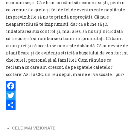
economisești. Că e bine oricând să economisești, pentru
ca vremurile grele și fel de fel de evenimente neplăcute
imprevizibile să nu te prindă nepregătit. Că nu e
neapărat rău să te împrumuți, dar că e bine să ții
îndatorarea sub control și, mai ales, să nu uiți niciodată
că trebuie să și rambursezi banii împrumutați. Că banii
au un preț și că acesta se numește dobândă. Că ai nevoie de
planificare și de evidența strictă a bugetului de venituri și
cheltuieli personal și al familiei. Cum rămâne cu
reclama cu care am crescut, de pe spatele caietelor
școlare: Azi la CEC un leu depui, mâine el va scoate… pui?
Facebook
Twitter
Share
CELE MAI VIZIONATE