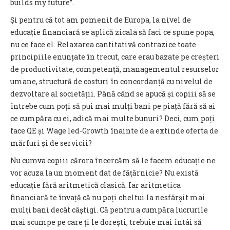
builds my future”.
Și pentru că tot am pomenit de Europa, la nivel de
educație financiară se aplică zicala să faci ce spune popa,
nu ce face el. Relaxarea cantitativă contrazice toate
principiile enunțate în trecut, care erau bazate pe creșteri
de productivitate, competență, managementul resurselor
umane, structură de costuri în concordanță cu nivelul de
dezvoltare al societății. Până când se apucă și copiii să se
întrebe cum poți să pui mai mulți bani pe piață fără să ai
ce cumpăra cu ei, adică mai multe bunuri? Deci, cum poți
face QE și Wage led-Growth înainte de a extinde oferta de
mărfuri şi de servicii?
Nu cumva copiii cărora încercăm să le facem educație ne
vor acuza la un moment dat de fățărnicie? Nu există
educație fără aritmetică clasică. Iar aritmetica
financiară te învață că nu poți cheltui la nesfârșit mai
mulți bani decât câștigi. Că pentru a cumpăra lucrurile
mai scumpe pe care ți le dorești, trebuie mai întâi să