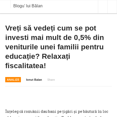
Blogu' lui Bălan
OPINII
Vreți să vedeți cum se pot
investi mai mult de 0,5% din
ANALIZE
veniturile unei familii pentru
BLOG IN DIALOG
educație? Relaxați
STIRI
fiscalitatea!
CURS VALUTAR IN TIMP REAL
COMMODITIES
ANALIZE
Ionut Balan
Share
COTATII BVB
Înțeleg că românii dau bani pe țigări și pe băutură în loc