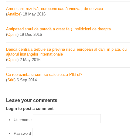
Americanii rezolvă, europenii caută vinovați de serviciu
(
Analize
)
18 May 2016
Antipesedismul de paradă a creat falşi politicieni de dreapta
(
Opinii
)
19 Dec 2016
Banca centrală trebuie să prevină riscul european al dării în plată, cu
ajutorul instanţelor internaţionale
(
Opinii
)
2 May 2016
Ce reprezinta si cum se calculeaza PIB-ul?
(
Stiri
)
6 Sep 2014
Leave your comments
Login to post a comment
Username
Password