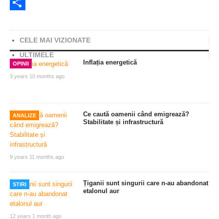
Twitter
Share
CELE MAI VIZIONATE
ULTIMELE
Inflația energetică
OPINII
3 years 10 months ago
Ce caută oamenii când emigrează?
ANALIZE
Stabilitate și infrastructură
9 years 11 months ago
Țiganii sunt singurii care n-au abandonat
STIRI
etalonul aur
12 years 1 month ago