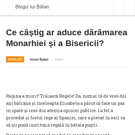
Blogu' lui Bălan
OPINII
Ce câștig ar aduce dărâmarea
Monarhiei și a Bisericii?
ANALIZE
BLOG IN DIALOG
ANALIZE
Ionut Balan
Share
STIRI
CURS VALUTAR IN TIMP REAL
COMMODITIES
Regina a murit! Trăiască Regele! Da, numai că de vreo doi
COTATII BVB
ani bătrâna și înțeleapta Elisabeta a părut că face un pas
în spate și iese din atenția opiniei publice. La fel a
procedat și fostul rege al Spaniei, care a plecat în exil ca
să nu pună instituţia regală în bătaia puştii.