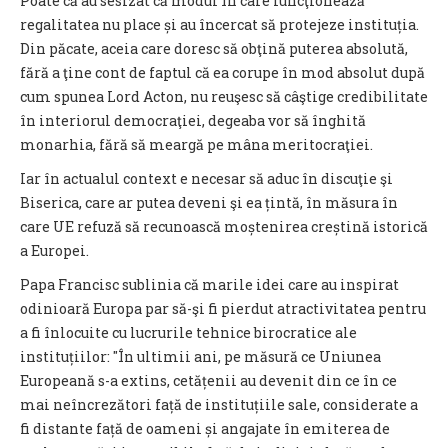
Poate că au sesizat că modul în care funcţionează
regalitatea nu place și au încercat să protejeze instituția.
Din păcate, aceia care doresc să obţină puterea absolută,
fără a ţine cont de faptul că ea corupe în mod absolut după
cum spunea Lord Acton, nu reuşesc să câştige credibilitate
în interiorul democraţiei, degeaba vor să înghită
monarhia, fără să meargă pe mâna meritocraţiei.
Iar în actualul context e necesar să aduc în discuţie şi
Biserica, care ar putea deveni şi ea țintă, în măsura în
care UE refuză să recunoască moștenirea creștină istorică
a Europei.
Papa Francisc sublinia că marile idei care au inspirat
odinioară Europa par să-şi fi pierdut atractivitatea pentru
a fi înlocuite cu lucrurile tehnice birocratice ale
instituțiilor: "În ultimii ani, pe măsură ce Uniunea
Europeană s-a extins, cetățenii au devenit din ce în ce
mai neîncrezători față de instituțiile sale, considerate a
fi distante față de oameni și angajate în emiterea de