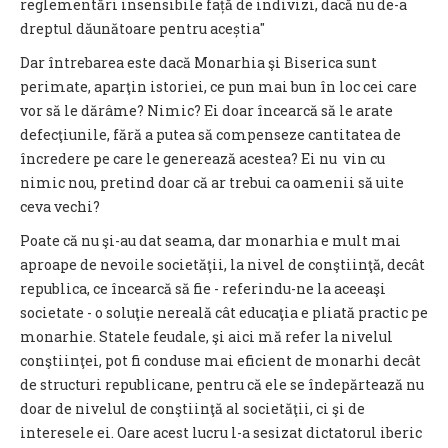
reglementări insensibile față de indivizi, dacă nu de-a
dreptul dăunătoare pentru aceștia"
Dar întrebarea este dacă Monarhia şi Biserica sunt
perimate, aparţin istoriei, ce pun mai bun în loc cei care
vor să le dărâme? Nimic? Ei doar încearcă să le arate
defecţiunile, fără a putea să compenseze cantitatea de
încredere pe care le generează acestea? Ei nu vin cu
nimic nou, pretind doar că ar trebui ca oamenii să uite
ceva vechi?
Poate că nu şi-au dat seama, dar monarhia e mult mai
aproape de nevoile societăţii, la nivel de conştiinţă, decât
republica, ce încearcă să fie - referindu-ne la aceeaşi
societate - o soluţie nereală cât educaţia e pliată practic pe
monarhie. Statele feudale, şi aici mă refer la nivelul
conştiinţei, pot fi conduse mai eficient de monarhi decât
de structuri republicane, pentru că ele se îndepărtează nu
doar de nivelul de conştiinţă al societăţii, ci şi de
interesele ei. Oare acest lucru l-a sesizat dictatorul iberic