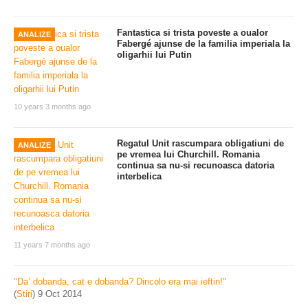
Fantastica si trista poveste a oualor
ANALIZE
Fabergé ajunse de la familia imperiala la
oligarhii lui Putin
10 years 3 months ago
Regatul Unit rascumpara obligatiuni de
ANALIZE
pe vremea lui Churchill. Romania
continua sa nu-si recunoasca datoria
interbelica
11 years 7 months ago
"Da’ dobanda, cat e dobanda? Dincolo era mai ieftin!"
(
Stiri
)
9 Oct 2014