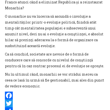
Franco atunci când a eliminat Republica și a reinstaurat
Monarhia?
O monarhie nu va încerca să ascundă o involuţie a
mentalităţilor printr-o evoluţie politică, fiindcă atât
timp cât mentalitatea populaţiei e subsecventă unui
anumit nivel, deci nu ai o evoluţie a conştiinţei, e absolut
hilar să prezinţi aderarea la o formă de organizare ca
susbstituind această evoluţie.
Ca să conchid, societate are nevoie de o formă de
conducere care să concorde cu nivelul de conştiinţă
pentru că în caz contrar procesul ei de evoluţie se opreşte.
Nu în ultimul rând, monarhii se vor strădui mereu ca
ceea ce lasă în urmă să fie gestionabil, mai ales din punct
de vedere economic.
Facebook