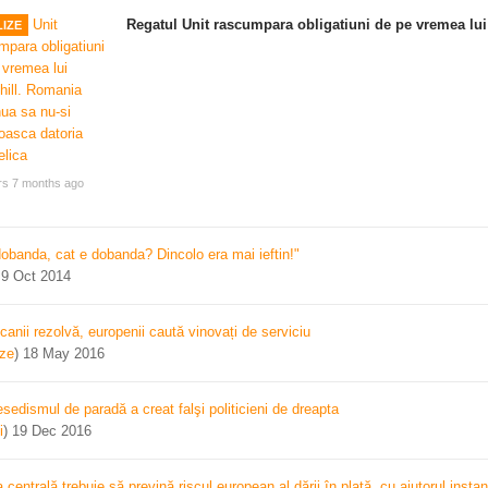
Regatul Unit rascumpara obligatiuni de pe vremea lui
IZE
rs 7 months ago
dobanda, cat e dobanda? Dincolo era mai ieftin!"
)
9 Oct 2014
canii rezolvă, europenii caută vinovați de serviciu
ize
)
18 May 2016
sedismul de paradă a creat falşi politicieni de dreapta
i
)
19 Dec 2016
centrală trebuie să prevină riscul european al dării în plată, cu ajutorul instan