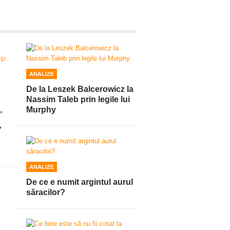
ANALIZE
De la Leszek Balcerowicz la
Nassim Taleb prin legile lui
,
Murphy
”
ANALIZE
De ce e numit argintul aurul
săracilor?