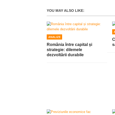
YOU MAY ALSO LIKE:
ANALIZE
C
România între capital și
s
strategie: dilemele
dezvoltării durabile