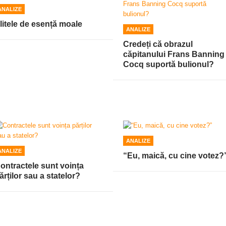
ANALIZE
litele de esență moale
ANALIZE
Credeți că obrazul
căpitanului Frans Banning
Cocq suportă bulionul?
ANALIZE
ANALIZE
“Eu, maică, cu cine votez?
ontractele sunt voința
ărților sau a statelor?