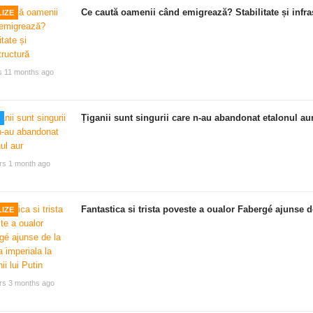
Ce caută oamenii când emigrează? Stabilitate și infra
IZE
s 11 months ago
Țiganii sunt singurii care n-au abandonat etalonul au
rs 1 month ago
Fantastica si trista poveste a oualor Fabergé ajunse de
IZE
rs 3 months ago