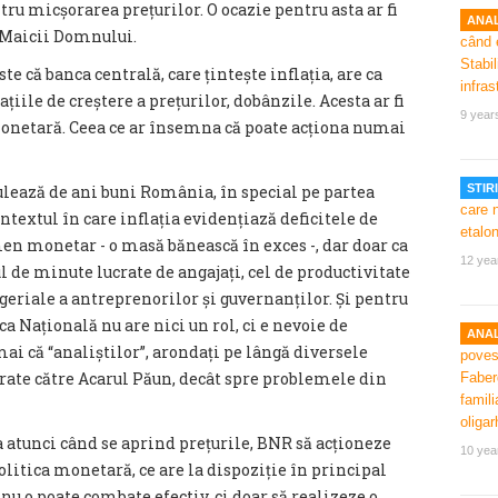
tru micșorarea prețurilor. O ocazie pentru asta ar fi
ANAL
 Maicii Domnului.
e că banca centrală, care țintește inflația, are ca
țiile de creștere a prețurilor, dobânzile. Acesta ar fi
9 year
onetară. Ceea ce ar însemna că poate acționa numai
mulează de ani buni România, în special pe partea
STIRI
contextul în care inflația evidențiază deficitele de
men monetar - o masă bănească în exces -, dar doar ca
12 yea
ul de minute lucrate de angajați, cel de productivitate
ageriale a antreprenorilor și guvernanților. Și pentru
nca Națională nu are nici un rol, ci e nevoie de
ANAL
 că “analiștilor”, arondați pe lângă diversele
rate către Acarul Păun, decât spre problemele din
 atunci când se aprind prețurile, BNR să acționeze
10 yea
litica monetară, ce are la dispoziție în principal
nu o poate combate efectiv, ci doar să realizeze o