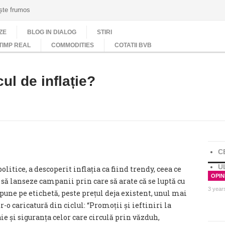
ește frumos
ZE
BLOG IN DIALOG
STIRI
TIMP REAL
COMMODITIES
COTATII BVB
ul de inflație?
C
U
itice, a descoperit inflația ca fiind trendy, ceea ce
OPINI
să lanseze campanii prin care să arate că se luptă cu
3 year
a pune pe etichetă, peste prețul deja existent, unul mai
o caricatură din ciclul: “Promoții și ieftiniri la
ie și siguranța celor care circulă prin văzduh,