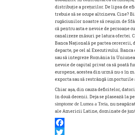
distribuție a prețurilor. De lipsa de e
trebuie să se ocupe altcineva. Cine? B
rugăciunilor noastre să reușim de Sf
că pentru asta e nevoie de persoane c
canalizeze măsuri pe latura ofertei. C
Banca Națională pe partea cerererii, d
departe, pe cel al Executivului. Banca
sau să integreze România în Uniunea 
nevoie de capital privat ca să poată fu
europene, acestea din urmă nu-s în mă
exporta sau să restrângă importurile ș
Chiar așa, din cauza deficitelor, dator
în două decenii. Deja se plasează la p
nu neapărat 
simptome de Lumea a Treia,
ale Americii Latine, dominate de junt
Facebook