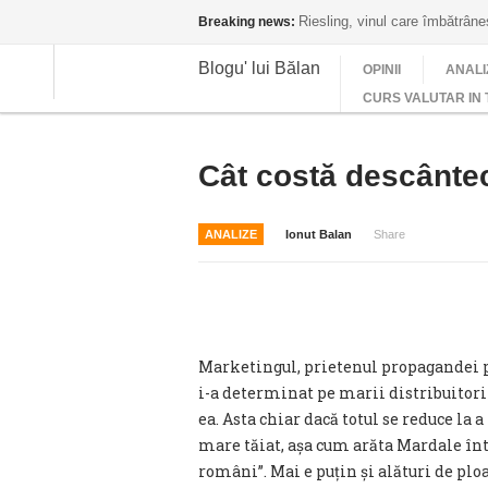
Riesling, vinul care îmbătrân
Breaking news:
Blogu' lui Bălan
OPINII
ANALI
CURS VALUTAR IN 
Cât costă descântec
ANALIZE
Ionut Balan
Share
Marketingul, prietenul propagandei pol
i-a determinat pe marii distribuitori 
ea. Asta chiar dacă totul se reduce la 
mare tăiat, așa cum arăta Mardale într-
români”. Mai e puțin și alături de ploa