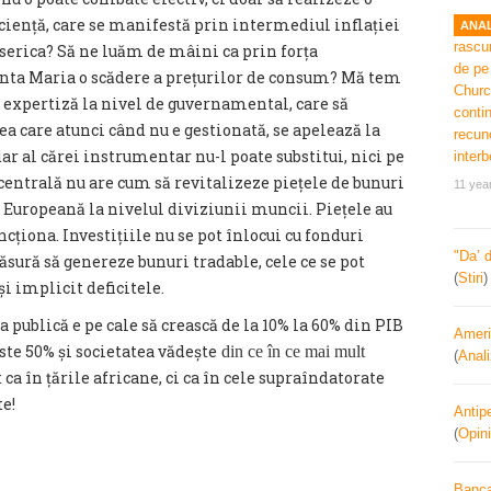
ficiență, care se manifestă prin intermediul inflației
ANAL
iserica? Să ne luăm de mâini ca prin forța
ânta Maria o scădere a prețurilor de consum? Mă tem
u expertiză la nivel de guvernamental, care să
ea care atunci când nu e gestionată, se apelează la
ar al cărei instrumentar nu-l poate substitui, nici pe
 centrală nu are cum să revitalizeze piețele de bunuri
11 yea
Europeană la nivelul diviziunii muncii. Piețele au
ncționa. Investițiile nu se pot înlocui cu fonduri
"Da’ 
sură să genereze bunuri tradable, cele ce se pot
(
Stiri
i implicit deficitele.
ia publică e pe cale să crească de la 10% la 60% din PIB
Ameri
este 50% și societatea vădește
din ce în ce mai mult
(
Anal
ca în țările africane, ci ca în cele supraîndatorate
e!
Antipe
(
Opini
Banca 