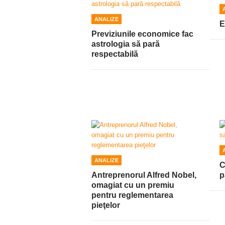
ANALIZE
E
Previziunile economice fac
astrologia să pară
respectabilă
ANALIZE
C
Antreprenorul Alfred Nobel,
p
omagiat cu un premiu
pentru reglementarea
pieţelor