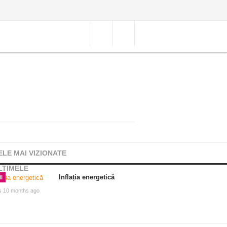
ELE MAI VIZIONATE
LTIMELE
Inflația energetică
I
s 10 months ago