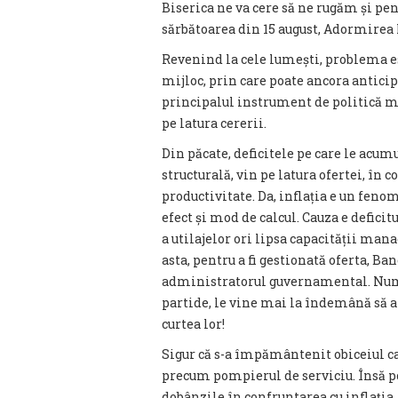
Biserica ne va cere să ne rugăm și pen
sărbătoarea din 15 august, Adormirea
Revenind la cele lumești, problema est
mijloc, prin care poate ancora anticipa
principalul instrument de politică m
pe latura cererii.
Din păcate, deficitele pe care le acu
structurală, vin pe latura ofertei, în 
productivitate. Da, inflația e un feno
efect și mod de calcul. Cauza e deficit
a utilajelor ori lipsa capacității man
asta, pentru a fi gestionată oferta, Ba
administratorul guvernamental. Numai
partide, le vine mai la îndemână să a
curtea lor!
Sigur că s-a împământenit obiceiul ca
precum pompierul de serviciu. Însă po
dobânzile în confruntarea cu inflația, 