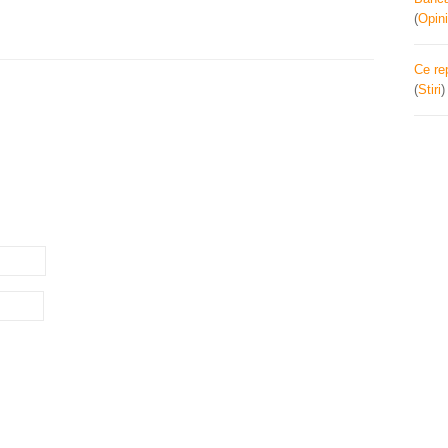
(
Opini
Ce re
(
Stiri