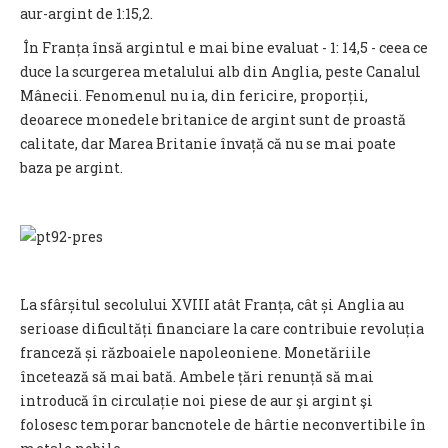
aur-argint de 1:15,2.
În Franța însă argintul e mai bine evaluat - 1: 14,5 - ceea ce
duce la scurgerea metalului alb din Anglia, peste Canalul
Mânecii. Fenomenul nu ia, din fericire, proporții,
deoarece monedele britanice de argint sunt de proastă
calitate, dar Marea Britanie învață că nu se mai poate
baza pe argint.
La sfârșitul secolului XVIII atât Franța, cât și Anglia au
serioase dificultăți financiare la care contribuie revoluția
franceză și războaiele napoleoniene. Monetăriile
încetează să mai bată. Ambele țări renunță să mai
introducă în circulație noi piese de aur şi argint şi
folosesc temporar bancnotele de hârtie neconvertibile în