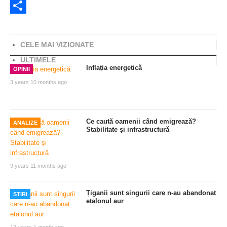
Twitter
Share
CELE MAI VIZIONATE
ULTIMELE
Inflația energetică
OPINII
3 years 10 months ago
Ce caută oamenii când emigrează?
ANALIZE
Stabilitate și infrastructură
9 years 11 months ago
Țiganii sunt singurii care n-au abandonat
STIRI
etalonul aur