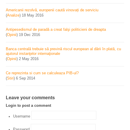
Americanii rezolvă, europenii caută vinovați de serviciu
(
Analize
)
18 May 2016
Antipesedismul de paradă a creat falşi politicieni de dreapta
(
Opinii
)
19 Dec 2016
Banca centrală trebuie să prevină riscul european al dării în plată, cu
ajutorul instanţelor internaţionale
(
Opinii
)
2 May 2016
Ce reprezinta si cum se calculeaza PIB-ul?
(
Stiri
)
6 Sep 2014
Leave your comments
Login to post a comment
Username
Password