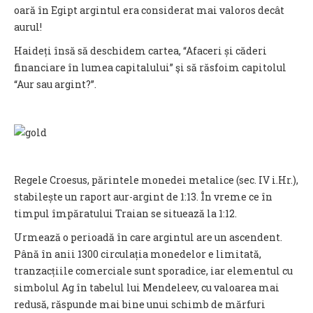
oară în Egipt argintul era considerat mai valoros decât
aurul!
Haideți însă să deschidem cartea, “Afaceri și căderi
financiare în lumea capitalului” şi să răsfoim capitolul
“Aur sau argint?”.
Regele Croesus, părintele monedei metalice (sec. IV i.Hr.),
stabilește un raport aur-argint de 1:13. În vreme ce în
timpul împăratului Traian se situează la 1:12.
Urmează o perioadă în care argintul are un ascendent.
Până în anii 1300 circulația monedelor e limitată,
tranzacțiile comerciale sunt sporadice, iar elementul cu
simbolul Ag în tabelul lui Mendeleev, cu valoarea mai
redusă, răspunde mai bine unui schimb de mărfuri