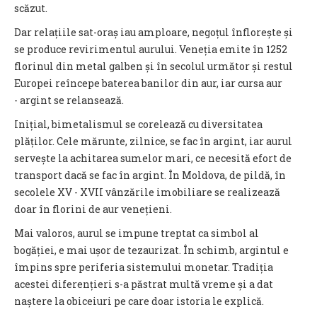
scăzut.
Dar relațiile sat-oraș iau amploare, negoțul înflorește și
se produce revirimentul aurului. Veneția emite în 1252
florinul din metal galben și în secolul următor și restul
Europei reîncepe baterea banilor din aur, iar cursa aur
- argint se relansează.
Inițial, bimetalismul se corelează cu diversitatea
plăților. Cele mărunte, zilnice, se fac în argint, iar aurul
servește la achitarea sumelor mari, ce necesită efort de
transport dacă se fac în argint. În Moldova, de pildă, în
secolele XV - XVII vânzările imobiliare se realizează
doar în florini de aur venețieni.
Mai valoros, aurul se impune treptat ca simbol al
bogăției, e mai ușor de tezaurizat. În schimb, argintul e
împins spre periferia sistemului monetar. Tradiția
acestei diferențieri s-a păstrat multă vreme și a dat
naștere la obiceiuri pe care doar istoria le explică.