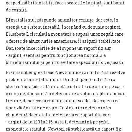
gospodină britanică își face socotelile la piață, sunt banii
de coşniţă.
Bimetalismul răspunde anumitor cerințe, dar este, în
esență, un sistem instabil. Începând cu domnia reginei
Elisabeta I, circulația monetară e supusă unor reguli care
o feresc de abuzururile anterioare, îi asigură stabilitate.
Dar, toate încercările de a impune un raport fix aur
- argint, esențial pentru funcționarea normală a
bimetalismului și pentru evitarea speculațiilor, eșuează.
Fizicianul englez Isaac Newton încercă în 1717 să rezolve
problema bimetalismului. Din 1601 până în 1717 lira
sterlină şi-a păstrată intactă cantitatea de argint pe care
o conține, dar suferă o deteriorare a valorii față de aur cu o
treime, deoarece prețul argintului scade. Descoperirea
unor zăcăminte de argint în America determină o
abundență de metal și deteriorarea raportului aur
- argint de la 1:13 la 1:16. Asta îl determină pe șeful
monetărie statului, Newton, să stabilească un raport fix