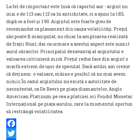
La fel de important este însă că raportul aur - argint nu
mai e de 1:13 sau 1:12 ca în antichitate, ci a ajuns la 1:83,
după ce a fost și 1:90. Argintul este foarte greu de
recomandat ca plasament din cauza volatilităţi. Preţul
său poate fi manipulat, nu chiar la amploarea realizată
de frații Hunt, dar ca urmare a acestui aspect este numit
aurul săracilor. Principalul dezavantaj al argintului e
valoarea intrinsecă mică. Prețul redus face din argint o
marfă extrem de ușor de speculat. Dacă astăzi am crezut
că deținem o valoare, mâine e posibil să nu mai avem
nimic.În cazul argintului nu există o autoritate de
necontestat, ca De Beers pe piața diamantelor, Anglo
American Platinum pe cea a platinei ori Fondul Monetar
Internațional pe piața aurului, care la momentul oportun
să restrângă volatilitatea.
Facebook