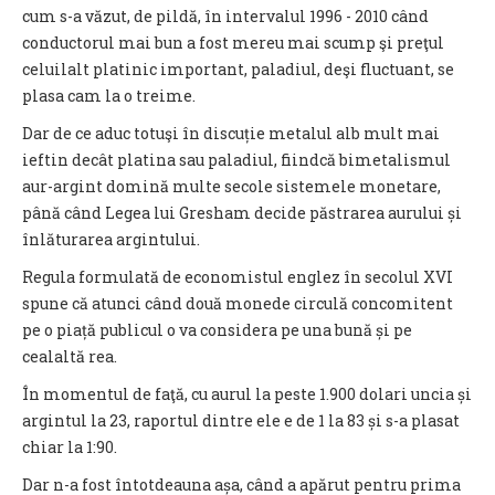
cum s-a văzut, de pildă, în intervalul 1996 - 2010 când
conductorul mai bun a fost mereu mai scump şi preţul
celuilalt platinic important, paladiul, deşi fluctuant, se
plasa cam la o treime.
Dar de ce aduc totuşi în discuție metalul alb mult mai
ieftin decât platina sau paladiul, fiindcă bimetalismul
aur-argint domină multe secole sistemele monetare,
până când Legea lui Gresham decide păstrarea aurului și
înlăturarea argintului.
Regula formulată de economistul englez în secolul XVI
spune că atunci când două monede circulă concomitent
pe o piață publicul o va considera pe una bună și pe
cealaltă rea.
În momentul de faţă, cu aurul la peste 1.900 dolari uncia și
argintul la 23, raportul dintre ele e de 1 la 83 și s-a plasat
chiar la 1:90.
Dar n-a fost întotdeauna așa, când a apărut pentru prima