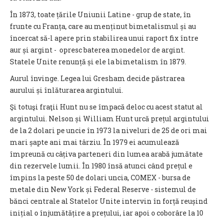
În 1873, toate țările Uniunii Latine - grup de state, în
frunte cu Franța, care au menținut bimetalismul și au
încercat să-l apere prin stabilirea unui raport fix între
aur și argint - opresc baterea monedelor de argint.
Statele Unite renunță și ele la bimetalism în 1879.
Aurul învinge. Legea lui Gresham decide păstrarea
aurului și înlăturarea argintului.
Şi totuşi fraţii Hunt nu se împacă deloc cu acest statut al
argintului. Nelson și William Hunt urcă prețul argintului
de la 2 dolari pe uncie în 1973 la niveluri de 25 de ori mai
mari șapte ani mai târziu. În 1979 ei acumulează
împreună cu câțiva parteneri din lumea arabă jumătate
din rezervele lumii. În 1980 însă atunci când prețul e
împins la peste 50 de dolari uncia, COMEX - bursa de
metale din New York și Federal Reserve - sistemul de
bănci centrale al Statelor Unite intervin în forță reușind
inițial o înjumătățire a prețului, iar apoi o coborâre la 10