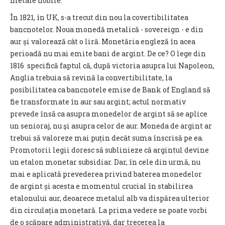
metale nobile.
În 1821, în UK, s-a trecut din nou la covertibilitatea
bancnotelor. Noua monedă metalică - sovereign - e din
aur și valorează cât o liră. Monetăria engleză în acea
perioadă nu mai emite bani de argint. De ce? O lege din
1816 specifică faptul că, după victoria asupra lui Napoleon,
Anglia trebuia să revină la convertibilitate, la
posibilitatea ca bancnotele emise de Bank of England să
fie transformate în aur sau argint; actul normativ
prevede însă ca asupra monedelor de argint să se aplice
un senioraj, nu şi asupra celor de aur. Moneda de argint ar
trebui să valoreze mai puțin decât suma înscrisă pe ea.
Promotorii legii doresc să sublinieze că argintul devine
un etalon monetar subsidiar. Dar, în cele din urmă, nu
mai e aplicată prevederea privind baterea monedelor
de argint și acesta e momentul crucial în stabilirea
etalonului aur, deoarece metalul alb va dispărea ulterior
din circulația monetară. La prima vedere se poate vorbi
de o scăpare administrativă, dar trecerea la