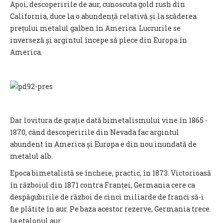
Apoi, descoperirile de aur, cunoscuta gold rush din
California, duce la o abundență relativă și la scăderea
prețului metalul galben în America. Lucrurile se
inverseză și argintul începe să plece din Europa în
America.
Dar lovitura de grație dată bimetalismului vine în 1865 -
1870, când descoperirile din Nevada fac argintul
abundent în America și Europa e din nou inundată de
metalul alb.
Epoca bimetalistă se încheie, practic, în 1873. Victorioasă
în războiul din 1871 contra Franței, Germania cere ca
despăgubirile de război de cinci miliarde de franci să-i
fie plătite în aur. Pe baza acestor rezerve, Germania trece
la etalonul aur.