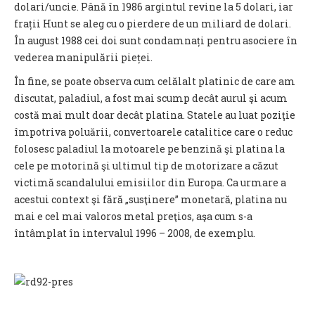
dolari/uncie. Până în 1986 argintul revine la 5 dolari, iar
frații Hunt se aleg cu o pierdere de un miliard de dolari.
În august 1988 cei doi sunt condamnați pentru asociere în
vederea manipulării pieței.
În fine, se poate observa cum celălalt platinic de care am
discutat, paladiul, a fost mai scump decât aurul şi acum
costă mai mult doar decât platina. Statele au luat poziţie
împotriva poluării, convertoarele catalitice care o reduc
folosesc paladiul la motoarele pe benzină şi platina la
cele pe motorină şi ultimul tip de motorizare a căzut
victimă scandalului emisiilor din Europa. Ca urmare a
acestui context şi fără „susţinere” monetară, platina nu
mai e cel mai valoros metal preţios, aşa cum s-a
întâmplat în intervalul 1996 – 2008, de exemplu.