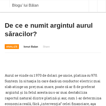
Blogu' lui Bălan
OPINII
De ce e numit argintul aurul
săracilor?
ANALIZE
BLOG IN DIALOG
ANALIZE
Ionut Balan
Share
STIRI
CURS VALUTAR IN TIMP REAL
COMMODITIES
Aurul se vinde cu 1.970 de dolari pe uncie, platina cu 970.
COTATII BVB
Suntem în situaţia în care dacă un conductor electric mai
slab atinge un preț mai mare, poate că ar fi de preferat
argintul și în felul acesta nu s-ar mai destabiliza
raportul natural dintre platină și aur, cum l-ar determina
economia reală, fără „intervenţia” celei financiare, aşa