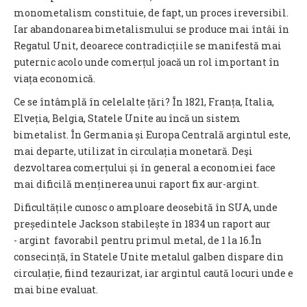
monometalism constituie, de fapt, un proces ireversibil.
Iar abandonarea bimetalismului se produce mai întâi în
Regatul Unit, deoarece contradicțiile se manifestă mai
puternic acolo unde comerțul joacă un rol important în
viața economică.
Ce se întâmplă în celelalte țări? În 1821, Franța, Italia,
Elveția, Belgia, Statele Unite au încă un sistem
bimetalist. În Germania și Europa Centrală argintul este,
mai departe, utilizat în circulația monetară. Deşi
dezvoltarea comerțului și în general a economiei face
mai dificilă menținerea unui raport fix aur-argint.
Dificultățile cunosc o amploare deosebită în SUA, unde
președintele Jackson stabilește în 1834 un raport aur
- argint favorabil pentru primul metal, de 1 la 16.În
consecință, în Statele Unite metalul galben dispare din
circulație, fiind tezaurizat, iar argintul caută locuri unde e
mai bine evaluat.