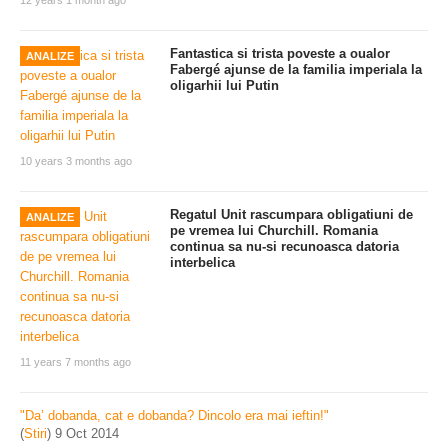
12 years 1 month ago
Fantastica si trista poveste a oualor
ANALIZE
Fabergé ajunse de la familia imperiala la
oligarhii lui Putin
10 years 3 months ago
Regatul Unit rascumpara obligatiuni de
ANALIZE
pe vremea lui Churchill. Romania
continua sa nu-si recunoasca datoria
interbelica
11 years 7 months ago
"Da’ dobanda, cat e dobanda? Dincolo era mai ieftin!"
(
Stiri
)
9 Oct 2014