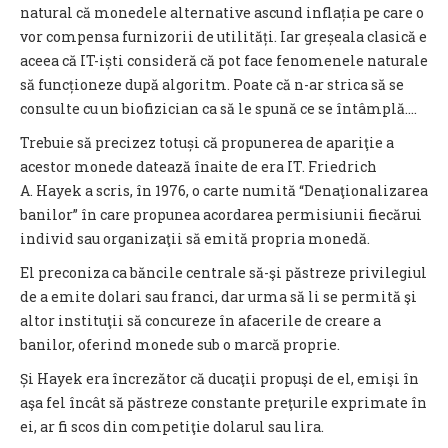
natural că monedele alternative ascund inflația pe care o
vor compensa furnizorii de utilități. Iar greșeala clasică e
aceea că IT-iști consideră că pot face fenomenele naturale
să funcționeze după algoritm. Poate că n-ar strica să se
consulte cu un biofizician ca să le spună ce se întâmplă….
Trebuie să precizez totuși că propunerea de apariţie a
acestor monede datează înaite de era IT. Friedrich
A. Hayek a scris, în 1976, o carte numită “Denaţionalizarea
banilor” în care propunea acordarea permisiunii fiecărui
individ sau organizaţii să emită propria monedă.
El preconiza ca băncile centrale să-şi păstreze privilegiul
de a emite dolari sau franci, dar urma să li se permită şi
altor instituţii să concureze în afacerile de creare a
banilor, oferind monede sub o marcă proprie.
Și Hayek era încrezător că ducaţii propuşi de el, emişi în
aşa fel încât să păstreze constante preţurile exprimate în
ei, ar fi scos din competiţie dolarul sau lira.