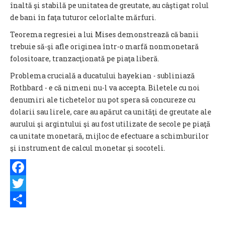
înaltă şi stabilă pe unitatea de greutate, au câştigat rolul
de bani în faţa tuturor celorlalte mărfuri.
Teorema regresiei a lui Mises demonstrează că banii
trebuie să-şi afle originea într-o marfă nonmonetară
folositoare, tranzacţionată pe piaţa liberă.
Problema crucială a ducatului hayekian - subliniază
Rothbard - e că nimeni nu-l va accepta. Biletele cu noi
denumiri ale tichetelor nu pot spera să concureze cu
dolarii sau lirele, care au apărut ca unităţi de greutate ale
aurului şi argintului şi au fost utilizate de secole pe piaţă
ca unitate monetară, mijloc de efectuare a schimburilor
şi instrument de calcul monetar şi socoteli.
Facebook
Twitter
Share