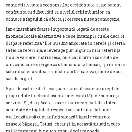
competitivitatea economiilor occidentale, ci ne putem
confrunta cu dificultăți la nivelul schimburilor, ca
urmare a faptului că oferta şi cererea nu sunt omogene.
Iar o întrebare foarte importantă legată de aceste
monede locale alternative e ce se întâmplă cu ele dacă le
dispare referinţa? Ele nu sunt ancorate în cerere şi ofertă
la fel ca referinţa, e leverage pur. Sigur că nici referinţa
nu are valoare instrinsecă, nu e ca în urmă cu o sută de
ani, când cine mergea cu o bancnotă la bancă și primea în
schimbul ei o valoare indubitabilă - câteva grame de aur
sau de argint.
Spre deosebire de trecut, banii atestă acum un drept de
proprietate fluctuant asupra unei cantităţi de bunuri şi
servicii. Şi, din păcate, incertitudinea şi volatilitatea
sunt date de faptul că respectiva cantitate de bunuri
oscilează după cum inflaţionează băncile centrale
masele băneşti. Totuşi, chiar şi în această situaţie, euro
mijloceşte mai bine schimbul decât moneda