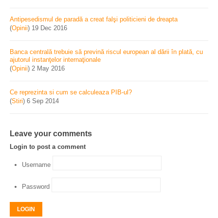
Antipesedismul de paradă a creat falşi politicieni de dreapta
(
Opinii
)
19 Dec 2016
Banca centrală trebuie să prevină riscul european al dării în plată, cu
ajutorul instanţelor internaţionale
(
Opinii
)
2 May 2016
Ce reprezinta si cum se calculeaza PIB-ul?
(
Stiri
)
6 Sep 2014
Leave your comments
Login to post a comment
Username
Password
LOGIN