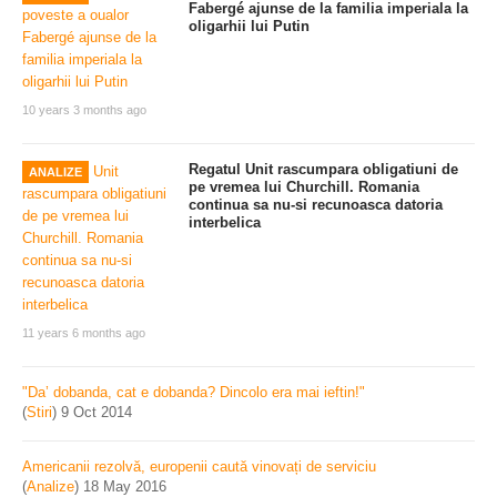
Fabergé ajunse de la familia imperiala la
oligarhii lui Putin
10 years 3 months ago
Regatul Unit rascumpara obligatiuni de
ANALIZE
pe vremea lui Churchill. Romania
continua sa nu-si recunoasca datoria
interbelica
11 years 6 months ago
"Da’ dobanda, cat e dobanda? Dincolo era mai ieftin!"
(
Stiri
)
9 Oct 2014
Americanii rezolvă, europenii caută vinovați de serviciu
(
Analize
)
18 May 2016