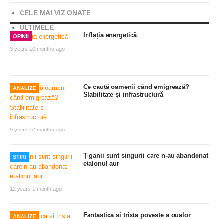
CELE MAI VIZIONATE
ULTIMELE
Inflația energetică
OPINII
3 years 10 months ago
Ce caută oamenii când emigrează?
ANALIZE
Stabilitate și infrastructură
9 years 10 months ago
Țiganii sunt singurii care n-au abandonat
STIRI
etalonul aur
12 years 1 month ago
Fantastica si trista poveste a oualor
ANALIZE