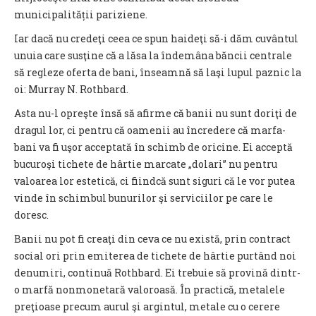
municipalității pariziene.
Iar dacă nu credeţi ceea ce spun haideţi să-i dăm cuvântul
unuia care susţine că a lăsa la îndemâna băncii centrale
să regleze oferta de bani, înseamnă să laşi lupul paznic la
oi: Murray N. Rothbard.
Asta nu-l opreşte însă să afirme că banii nu sunt doriţi de
dragul lor, ci pentru că oamenii au încredere că marfa-
bani va fi uşor acceptată în schimb de oricine. Ei acceptă
bucuroşi tichete de hârtie marcate „dolari” nu pentru
valoarea lor estetică, ci fiindcă sunt siguri că le vor putea
vinde în schimbul bunurilor şi serviciilor pe care le
doresc.
Banii nu pot fi creaţi din ceva ce nu există, prin contract
social ori prin emiterea de tichete de hârtie purtând noi
denumiri, continuă Rothbard. Ei trebuie să provină dintr-
o marfă nonmonetară valoroasă. În practică, metalele
preţioase precum aurul şi argintul, metale cu o cerere