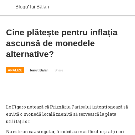
Blogu' lui Bălan
OPINII
Cine plătește pentru inflația
ascunsă de monedele
ANALIZE
alternative?
BLOG IN DIALOG
STIRI
ANALIZE
Ionut Balan
Share
CURS VALUTAR IN TIMP REAL
COMMODITIES
COTATII BVB
Le Figaro notează că Primăria Parisului intenționează să
emită o monedă locală menită să servească la plata
utilităților.
Nu este un caz singular, fiindcă au mai făcut-o și alții ori