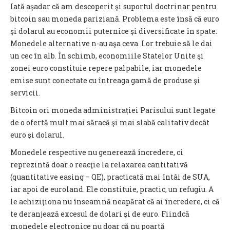
Iată aşadar că am descoperit şi suportul doctrinar pentru
bitcoin sau moneda pariziană. Problema este însă că euro
şi dolarul au economii puternice şi diversificate în spate.
Monedele alternative n-au aşa ceva. Lor trebuie să le dai
un cec în alb. În schimb, economiile Statelor Unite şi
zonei euro constituie repere palpabile, iar monedele
emise sunt conectate cu întreaga gamă de produse şi
servicii.
Bitcoin ori moneda administrației Parisului sunt legate
de o ofertă mult mai săracă şi mai slabă calitativ decât
euro şi dolarul.
Monedele respective nu generează încredere, ci
reprezintă doar o reacţie la relaxarea cantitativă
(quantitative easing – QE), practicată mai întâi de SUA,
iar apoi de euroland. Ele constituie, practic, un refugiu. A
le achiziţiona nu înseamnă neapărat că ai încredere, ci că
te deranjează excesul de dolari şi de euro. Fiindcă
monedele electronice nu doar că nu poartă