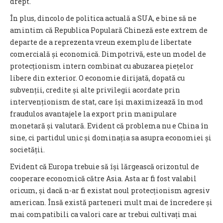
drept.
În plus, dincolo de politica actuală a SUA, e bine să ne
amintim că Republica Populară Chineză este extrem de
departe de a reprezenta vreun exemplu de libertate
comercială și economică. Dimpotrivă, este un model de
protecționism intern combinat cu abuzarea piețelor
libere din exterior. O economie dirijată, dopată cu
subvenții, credite și alte privilegii acordate prin
intervenționism de stat, care își maximizează în mod
fraudulos avantajele la export prin manipulare
monetară și valutară. Evident că problema nu e China în
sine, ci partidul unic și dominația sa asupra economiei și
societății.
Evident că Europa trebuie să își lărgească orizontul de
cooperare economică către Asia. Asta ar fi fost valabil
oricum, și dacă n-ar fi existat noul protecționism agresiv
american. Însă există parteneri mult mai de încredere și
mai compatibili ca valori care ar trebui cultivați mai