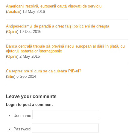
Americanii rezolvă, europenii caută vinovați de serviciu
(
Analize
)
18 May 2016
Antipesedismul de paradă a creat falşi politicieni de dreapta
(
Opinii
)
19 Dec 2016
Banca centrală trebuie să prevină riscul european al dării în plată, cu
ajutorul instanţelor internaţionale
(
Opinii
)
2 May 2016
Ce reprezinta si cum se calculeaza PIB-ul?
(
Stiri
)
6 Sep 2014
Leave your comments
Login to post a comment
Username
Password