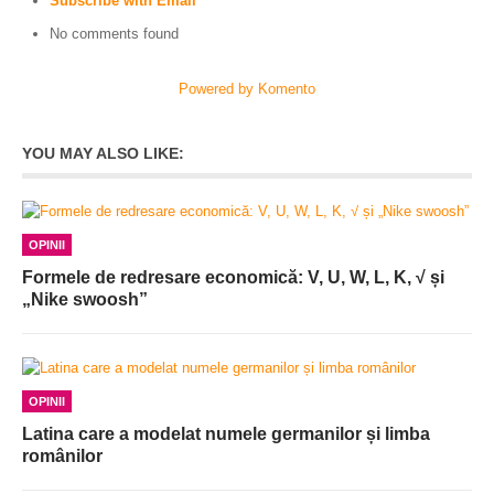
Subscribe with Email
No comments found
Powered by Komento
YOU MAY ALSO LIKE:
OPINII
Formele de redresare economică: V, U, W, L, K, √ și
„Nike swoosh”
OPINII
Latina care a modelat numele germanilor și limba
românilor