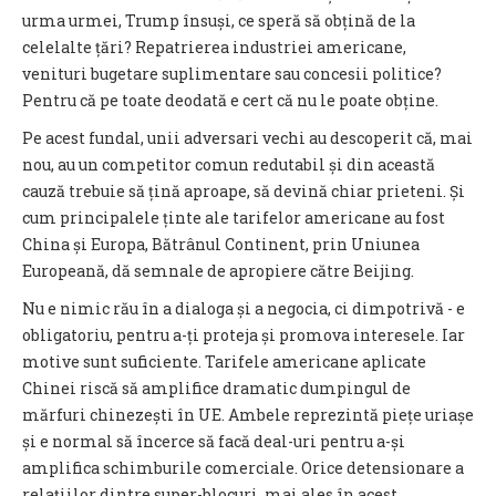
urma urmei, Trump însuși, ce speră să obțină de la
celelalte țări? Repatrierea industriei americane,
venituri bugetare suplimentare sau concesii politice?
Pentru că pe toate deodată e cert că nu le poate obține.
Pe acest fundal, unii adversari vechi au descoperit că, mai
nou, au un competitor comun redutabil și din această
cauză trebuie să țină aproape, să devină chiar prieteni. Și
cum principalele ținte ale tarifelor americane au fost
China și Europa, Bătrânul Continent, prin Uniunea
Europeană, dă semnale de apropiere către Beijing.
Nu e nimic rău în a dialoga și a negocia, ci dimpotrivă - e
obligatoriu, pentru a-ți proteja și promova interesele. Iar
motive sunt suficiente. Tarifele americane aplicate
Chinei riscă să amplifice dramatic dumpingul de
mărfuri chinezești în UE. Ambele reprezintă piețe uriașe
și e normal să încerce să facă deal-uri pentru a-și
amplifica schimburile comerciale. Orice detensionare a
relațiilor dintre super-blocuri, mai ales în acest