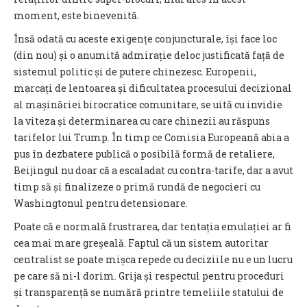
moment, este binevenită.
Însă odată cu aceste exigențe conjuncturale, își face loc
(din nou) și o anumită admirație deloc justificată față de
sistemul politic și de putere chinezesc. Europenii,
marcați de lentoarea și dificultatea procesului decizional
al mașinăriei birocratice comunitare, se uită cu invidie
la viteza și determinarea cu care chinezii au răspuns
tarifelor lui Trump. În timp ce Comisia Europeană abia a
pus în dezbatere publică o posibilă formă de retaliere,
Beijingul nu doar că a escaladat cu contra-tarife, dar a avut
timp să și finalizeze o primă rundă de negocieri cu
Washingtonul pentru detensionare.
Poate că e normală frustrarea, dar tentația emulației ar fi
cea mai mare greșeală. Faptul că un sistem autoritar
centralist se poate mișca repede cu deciziile nu e un lucru
pe care să ni-l dorim. Grija și respectul pentru proceduri
și transparență se numără printre temeliile statului de