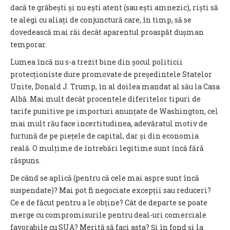
dacă te grăbești și nu ești atent (sau ești amnezic), riști să
te alegi cu aliați de conjunctură care, în timp, să se
dovedească mai răi decât aparentul proaspăt dușman
temporar.
Lumea încă nu s-a trezit bine din șocul politicii
protecționiste dure promovate de președintele Statelor
Unite, Donald J. Trump, în al doilea mandat al său la Casa
Albă. Mai mult decât procentele diferitelor tipuri de
tarife punitive pe importuri anunțate de Washington, cel
mai mult rău face incertitudinea, adevăratul motiv de
furtună de pe piețele de capital, dar și din economia
reală. O mulțime de întrebări legitime sunt încă fără
răspuns.
De când se aplică (pentru că cele mai aspre sunt încă
suspendate)? Mai pot fi negociate excepții sau reduceri?
Ce e de făcut pentru a le obține? Cât de departe se poate
merge cu compromisurile pentru deal-uri comerciale
favorabile cu SUA? Merită să faci asta? Și în fond și la