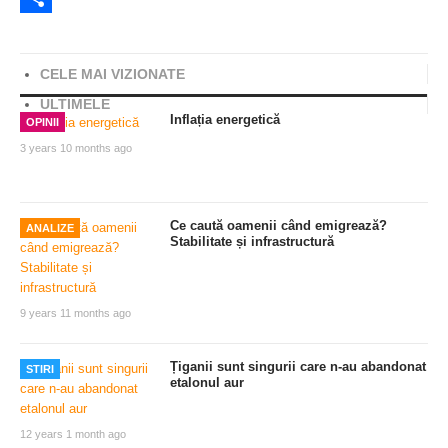
Share
CELE MAI VIZIONATE
ULTIMELE
Inflația energetică
OPINII
3 years 10 months ago
Ce caută oamenii când emigrează?
ANALIZE
Stabilitate și infrastructură
9 years 11 months ago
Țiganii sunt singurii care n-au abandonat
STIRI
etalonul aur
12 years 1 month ago