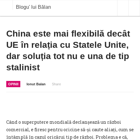
Blogu' lui Bălan
OPINII
China este mai flexibilă decât
UE în relația cu Statele Unite,
ANALIZE
dar soluția tot nu e una de tip
BLOG IN DIALOG
stalinist
STIRI
CURS VALUTAR IN TIMP REAL
OPINII
Ionut Balan
Share
COMMODITIES
COTATII BVB
Când o superputere mondială declanșează un război
comercial, e firesc pentru oricine să-și caute aliați, cum se
întâmplă în cazul oricărui tip de război. Problema e că,