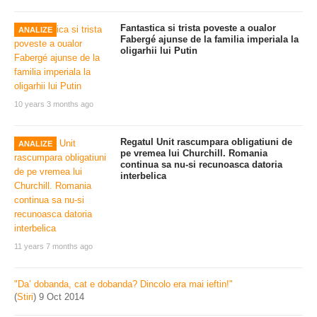
Fantastica si trista poveste a oualor
ANALIZE
Fabergé ajunse de la familia imperiala la
oligarhii lui Putin
10 years 3 months ago
Regatul Unit rascumpara obligatiuni de
ANALIZE
pe vremea lui Churchill. Romania
continua sa nu-si recunoasca datoria
interbelica
11 years 7 months ago
"Da’ dobanda, cat e dobanda? Dincolo era mai ieftin!"
(
Stiri
)
9 Oct 2014