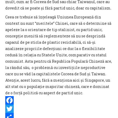
mult, cum ar fi Coreea de Sud sau chiar Taiwanul, care au
dovedit că se poate și fără partid unic, doar cu capitalism.
Ceea ce trebuie să înțeleagă Uniunea Europeană din
context nu sunt
“meritele” Chinei, care s
ă o determine să
apeleze la o orientare de tip stalinist, cu partid unic,
concepție menită să reglementeze să nu se desprindă
capacul de pe sticla de plastic reciclabilă, ci să-și
analizeze propriile defecțiuni ce duc la o flexibilitate
redusă în relația cu Statele Unite, comparativ cu statul
comunist. Asta pentru că Republica Populară Chineză are,
la rândul său, o problemă cu investițiile neproductive
care nu se văd la capitalistele Coreea de Sud și Taiwan.
Atenție, acest lucru, fără a menționa aici și Singapore, un
alt stat cu o populație majoritar chineză, care e dominat
de o forță politică cu aspect de partid unic.
Facebook
Twitter