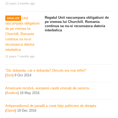
10 years 3 months ago
Regatul Unit rascumpara obligatiuni de
ANALIZE
pe vremea lui Churchill. Romania
continua sa nu-si recunoasca datoria
interbelica
11 years 7 months ago
"Da’ dobanda, cat e dobanda? Dincolo era mai ieftin!"
(
Stiri
)
9 Oct 2014
Americanii rezolvă, europenii caută vinovați de serviciu
(
Analize
)
18 May 2016
Antipesedismul de paradă a creat falşi politicieni de dreapta
(
Opinii
)
19 Dec 2016