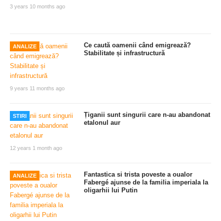
3 years 10 months ago
Ce caută oamenii când emigrează?
ANALIZE
Stabilitate și infrastructură
9 years 11 months ago
Țiganii sunt singurii care n-au abandonat
STIRI
etalonul aur
12 years 1 month ago
Fantastica si trista poveste a oualor
ANALIZE
Fabergé ajunse de la familia imperiala la
oligarhii lui Putin