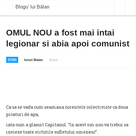
Blogu' lui Bălan
OPINII
OMUL NOU a fost mai intai
legionar si abia apoi comunist
ANALIZE
BLOG IN DIALOG
STIRI
Ionut Balan
Share
STIRI
CURS VALUTAR IN TIMP REAL
COMMODITIES
COTATII BVB
Ca sa se vada cum seamana curentele colectiviste ca doua
picaturi de apa,
iata cum a glasuit Capitanul: “In acest om nou va trebui sa
invieze toate virtutile sufletului omenesc”.