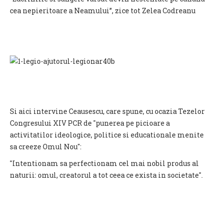
cea nepieritoare a Neamului”, zice tot Zelea Codreanu
Si aici intervine Ceausescu, care spune, cu ocazia Tezelor
Congresului XIV PCR de "pu­ne­rea pe picioare a
activitatilor ideolo­gice, politice si educationale menite
sa creeze Omul Nou":
"Intentionam sa perfec­tio­nam cel mai nobil produs al
naturii: omul, creatorul a tot ceea ce exista in so­cietate".