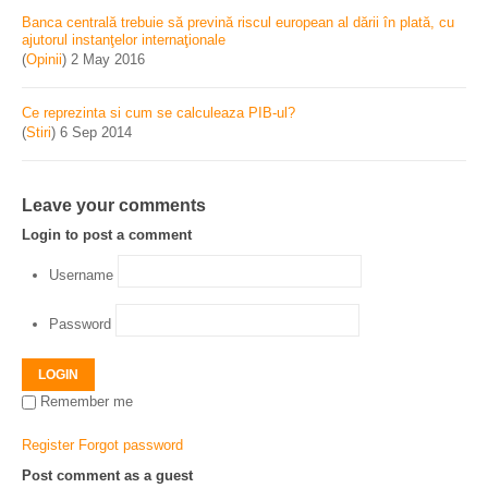
Banca centrală trebuie să prevină riscul european al dării în plată, cu
ajutorul instanţelor internaţionale
(
Opinii
)
2 May 2016
Ce reprezinta si cum se calculeaza PIB-ul?
(
Stiri
)
6 Sep 2014
Leave your comments
Login to post a comment
Username
Password
LOGIN
Remember me
Register
Forgot password
Post comment as a guest