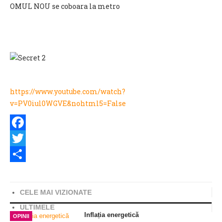
OMUL NOU se coboara la metro
https://www.youtube.com/watch?
v=PV0iul0WGVE&nohtml5=False
Facebook
Twitter
Share
CELE MAI VIZIONATE
ULTIMELE
Inflația energetică
OPINII