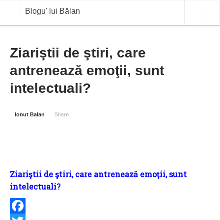
Blogu' lui Bălan
OPINII
Ziariştii de ştiri, care
antrenează emoţii, sunt
ANALIZE
intelectuali?
BLOG IN DIALOG
STIRI
Ionut Balan
Share
CURS VALUTAR IN TIMP REAL
COMMODITIES
COTATII BVB
Ziariştii de ştiri, care antrenează emoţii, sunt
intelectuali?