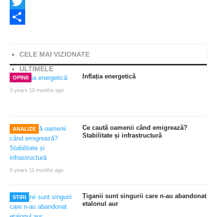
Facebook
Twitter
Share
CELE MAI VIZIONATE
ULTIMELE
Inflația energetică
OPINII
3 years 10 months ago
Ce caută oamenii când emigrează?
ANALIZE
Stabilitate și infrastructură
9 years 11 months ago
Țiganii sunt singurii care n-au abandonat
STIRI
etalonul aur