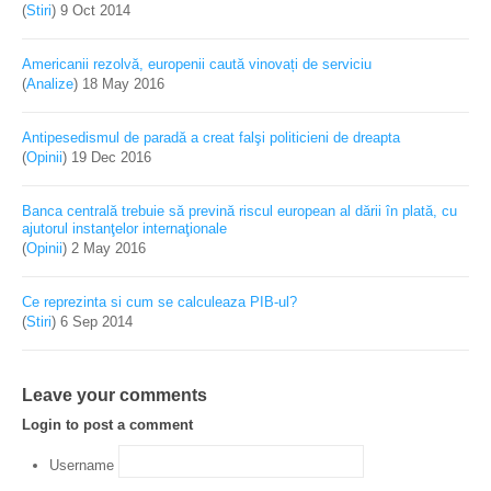
(
Stiri
)
9 Oct 2014
Americanii rezolvă, europenii caută vinovați de serviciu
(
Analize
)
18 May 2016
Antipesedismul de paradă a creat falşi politicieni de dreapta
(
Opinii
)
19 Dec 2016
Banca centrală trebuie să prevină riscul european al dării în plată, cu
ajutorul instanţelor internaţionale
(
Opinii
)
2 May 2016
Ce reprezinta si cum se calculeaza PIB-ul?
(
Stiri
)
6 Sep 2014
Leave your comments
Login to post a comment
Username