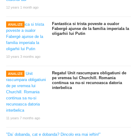
12 years 1 month ago
Fantastica si trista poveste a oualor
ANALIZE
Fabergé ajunse de la familia imperiala la
oligarhii lui Putin
10 years 3 months ago
Regatul Unit rascumpara obligatiuni de
ANALIZE
pe vremea lui Churchill. Romania
continua sa nu-si recunoasca datoria
interbelica
11 years 7 months ago
"Da’ dobanda, cat e dobanda? Dincolo era mai ieftin!"