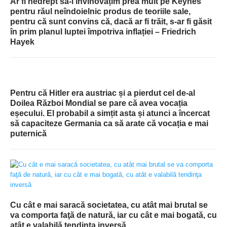
Ar fi nedrept să-l învinovățim prea mult pe Keynes
pentru răul neîndoielnic produs de teoriile sale,
pentru că sunt convins că, dacă ar fi trăit, s-ar fi găsit
în prim planul luptei împotriva inflației – Friedrich
Hayek
Pentru că Hitler era austriac și a pierdut cel de-al
Doilea Război Mondial se pare că avea vocația
eșecului. El probabil a simțit asta și atunci a încercat
să capaciteze Germania ca să arate că vocația e mai
puternică
Cu cât e mai saracă societatea, cu atât mai brutal se
va comporta faţă de natură, iar cu cât e mai bogată, cu
atât e valabilă tendinţa inversă