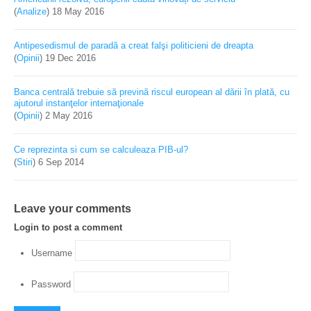
(
Analize
)
18 May 2016
Antipesedismul de paradă a creat falşi politicieni de dreapta
(
Opinii
)
19 Dec 2016
Banca centrală trebuie să prevină riscul european al dării în plată, cu
ajutorul instanţelor internaţionale
(
Opinii
)
2 May 2016
Ce reprezinta si cum se calculeaza PIB-ul?
(
Stiri
)
6 Sep 2014
Leave your comments
Login to post a comment
Username
Password