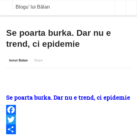
Blogu' lui Bălan
OPINII
Se poarta burka. Dar nu e
trend, ci epidemie
ANALIZE
BLOG IN DIALOG
Ionut Balan
Share
STIRI
CURS VALUTAR IN TIMP REAL
COMMODITIES
Se poarta burka. Dar nu e trend, ci epidemie
COTATII BVB
Facebook
Twitter