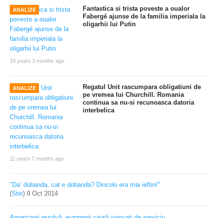
Fantastica si trista poveste a oualor
ANALIZE
Fabergé ajunse de la familia imperiala la
oligarhii lui Putin
10 years 3 months ago
Regatul Unit rascumpara obligatiuni de
ANALIZE
pe vremea lui Churchill. Romania
continua sa nu-si recunoasca datoria
interbelica
11 years 7 months ago
"Da’ dobanda, cat e dobanda? Dincolo era mai ieftin!"
(
Stiri
)
9 Oct 2014
Americanii rezolvă, europenii caută vinovați de serviciu