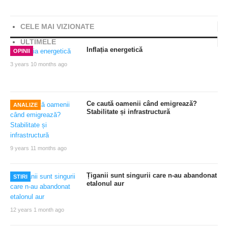
Share
CELE MAI VIZIONATE
ULTIMELE
Inflația energetică
OPINII
3 years 10 months ago
Ce caută oamenii când emigrează?
ANALIZE
Stabilitate și infrastructură
9 years 11 months ago
Țiganii sunt singurii care n-au abandonat
STIRI
etalonul aur
12 years 1 month ago