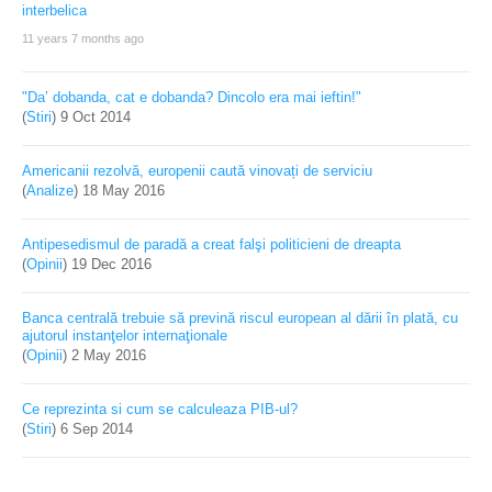
11 years 7 months ago
"Da’ dobanda, cat e dobanda? Dincolo era mai ieftin!"
(
Stiri
)
9 Oct 2014
Americanii rezolvă, europenii caută vinovați de serviciu
(
Analize
)
18 May 2016
Antipesedismul de paradă a creat falşi politicieni de dreapta
(
Opinii
)
19 Dec 2016
Banca centrală trebuie să prevină riscul european al dării în plată, cu
ajutorul instanţelor internaţionale
(
Opinii
)
2 May 2016
Ce reprezinta si cum se calculeaza PIB-ul?
(
Stiri
)
6 Sep 2014