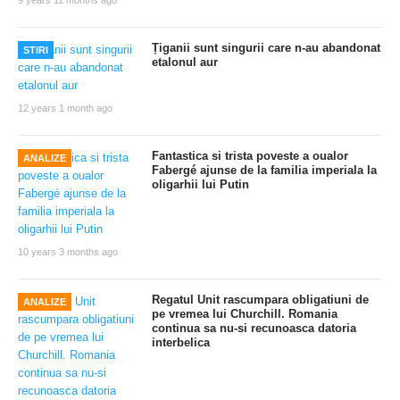
9 years 11 months ago
Țiganii sunt singurii care n-au abandonat
STIRI
etalonul aur
12 years 1 month ago
Fantastica si trista poveste a oualor
ANALIZE
Fabergé ajunse de la familia imperiala la
oligarhii lui Putin
10 years 3 months ago
Regatul Unit rascumpara obligatiuni de
ANALIZE
pe vremea lui Churchill. Romania
continua sa nu-si recunoasca datoria
interbelica