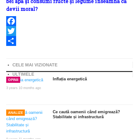
bei apă și consumi fructe și legume înseamnă că
devii moral?
Facebook
Twitter
Share
CELE MAI VIZIONATE
ULTIMELE
Inflația energetică
OPINII
3 years 10 months ago
Ce caută oamenii când emigrează?
ANALIZE
Stabilitate și infrastructură