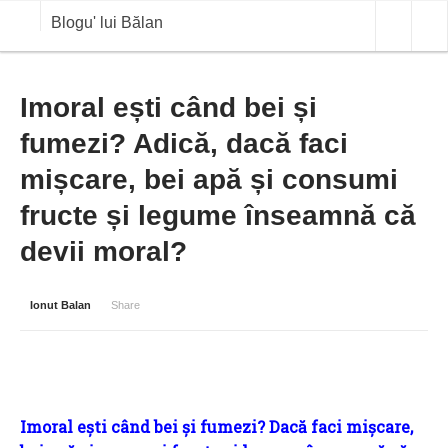
Blogu' lui Bălan
OPINII
Imoral ești când bei și
fumezi? Adică, dacă faci
ANALIZE
mișcare, bei apă și consumi
BLOG IN DIALOG
fructe și legume înseamnă că
STIRI
devii moral?
CURS VALUTAR IN TIMP REAL
COMMODITIES
Ionut Balan
Share
COTATII BVB
I
moral ești când bei și fumezi? Dacă faci mișcare,