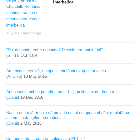
interbelica
11 years 7 months ago
"Da’ dobanda, cat e dobanda? Dincolo era mai ieftin!"
(
Stiri
)
9 Oct 2014
Americanii rezolvă, europenii caută vinovați de serviciu
(
Analize
)
18 May 2016
Antipesedismul de paradă a creat falşi politicieni de dreapta
(
Opinii
)
19 Dec 2016
Banca centrală trebuie să prevină riscul european al dării în plată, cu
ajutorul instanţelor internaţionale
(
Opinii
)
2 May 2016
Ce reprezinta si cum se calculeaza PIB-ul?