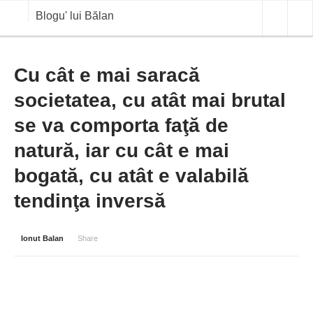
Blogu' lui Bălan
OPINII
Cu cât e mai saracă
societatea, cu atât mai brutal
ANALIZE
se va comporta faţă de
BLOG IN DIALOG
natură, iar cu cât e mai
STIRI
bogată, cu atât e valabilă
CURS VALUTAR IN TIMP REAL
tendinţa inversă
COMMODITIES
COTATII BVB
Ionut Balan
Share