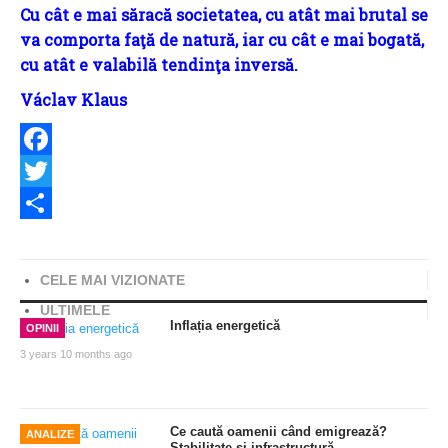
Cu cât e mai săracă societatea, cu atât mai brutal se
va comporta faţă de natură, iar cu cât e mai bogată,
cu atât e valabilă tendinţa inversă.
V
á
clav Klaus
Facebook
Twitter
Share
CELE MAI VIZIONATE
ULTIMELE
Inflația energetică
OPINII
3 years 10 months ago
Ce caută oamenii când emigrează?
ANALIZE
Stabilitate și infrastructură