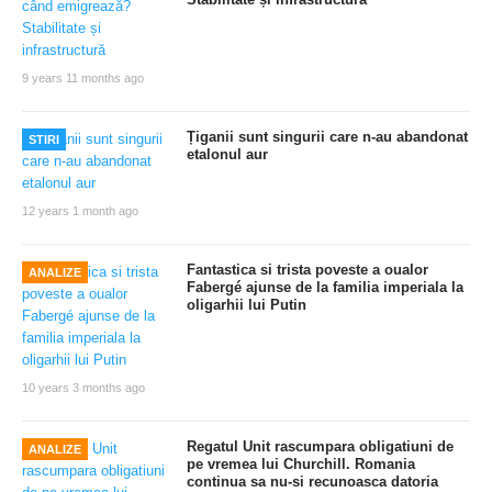
9 years 11 months ago
Țiganii sunt singurii care n-au abandonat
STIRI
etalonul aur
12 years 1 month ago
Fantastica si trista poveste a oualor
ANALIZE
Fabergé ajunse de la familia imperiala la
oligarhii lui Putin
10 years 3 months ago
Regatul Unit rascumpara obligatiuni de
ANALIZE
pe vremea lui Churchill. Romania
continua sa nu-si recunoasca datoria