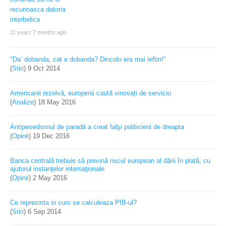
11 years 7 months ago
"Da’ dobanda, cat e dobanda? Dincolo era mai ieftin!"
(
Stiri
)
9 Oct 2014
Americanii rezolvă, europenii caută vinovați de serviciu
(
Analize
)
18 May 2016
Antipesedismul de paradă a creat falşi politicieni de dreapta
(
Opinii
)
19 Dec 2016
Banca centrală trebuie să prevină riscul european al dării în plată, cu
ajutorul instanţelor internaţionale
(
Opinii
)
2 May 2016
Ce reprezinta si cum se calculeaza PIB-ul?
(
Stiri
)
6 Sep 2014