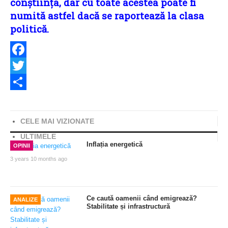
conștiința, dar cu toate acestea poate fi
numită astfel dacă se raportează la clasa
politică.
Facebook
Twitter
Share
CELE MAI VIZIONATE
ULTIMELE
Inflația energetică
OPINII
3 years 10 months ago
Ce caută oamenii când emigrează?
ANALIZE
Stabilitate și infrastructură