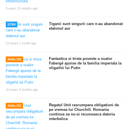
9 years 11 months ago
Țiganii sunt singurii care n-au abandonat
STIRI
etalonul aur
12 years 1 month ago
Fantastica si trista poveste a oualor
ANALIZE
Fabergé ajunse de la familia imperiala la
oligarhii lui Putin
10 years 3 months ago
Regatul Unit rascumpara obligatiuni de
ANALIZE
pe vremea lui Churchill. Romania
continua sa nu-si recunoasca datoria
interbelica