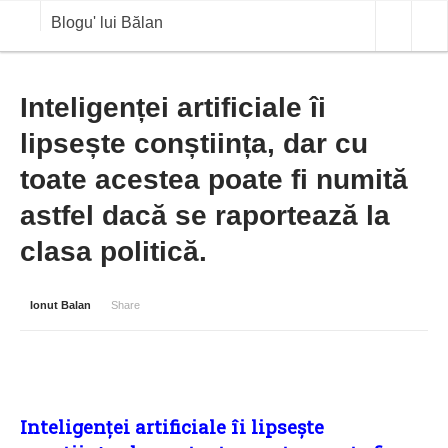
Blogu' lui Bălan
OPINII
Inteligenței artificiale îi
lipsește conștiința, dar cu
ANALIZE
toate acestea poate fi numită
BLOG IN DIALOG
astfel dacă se raportează la
STIRI
clasa politică.
CURS VALUTAR IN TIMP REAL
COMMODITIES
Ionut Balan
Share
COTATII BVB
Inteligenței artificiale îi lipsește