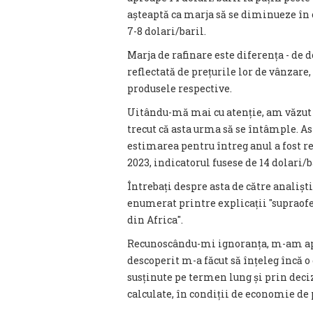
așteaptă ca marja să se diminueze în 
7-8 dolari/baril.
Marja de rafinare este diferența - de d
reflectată de prețurile lor de vânzare, 
produsele respective.
Uitându-mă mai cu atenție, am văzut
trecut că asta urma să se întâmple. Ast
estimarea pentru întreg anul a fost red
2023, indicatorul fusese de 14 dolari/b
Întrebați despre asta de către analișt
enumerat printre explicații ″supraofe
din Africa″.
Recunoscându-mi ignoranța, m-am apu
descoperit m-a făcut să înțeleg încă o
susținute pe termen lung și prin deci
calculate, în condiții de economie de p