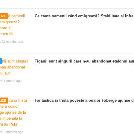
Ce caută oamenii când emigrează? Stabilitate și infra
IZE
s 11 months ago
Țiganii sunt singurii care n-au abandonat etalonul au
rs 1 month ago
Fantastica si trista poveste a oualor Fabergé ajunse de
IZE
rs 3 months ago