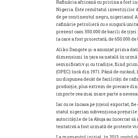
Rafinăria africană cu pricina a fost in
Nigeria. Este rezultatul investițiilor
de pe continentul negru, nigerianul A
rafinărie petrolieră cu o singură unit
prezent cam 550.000 de barili de țiței
la care a fost proiectată, de 650.000 de b
Aliko Dangote și-a anunțat prima dată
dimensiuni în țara sa natală în urmă c
semnificativ și cu tradiție, fiind pri
(OPEC) încă din 1971. Până de curând, 
nu dispunea decât de facilități de raf
producție, plus extrem de precare din 
importe cea mai mare parte a necesarul
Iar cu ce încasa pe țițeiul exportat, fi
statul nigerian subvenționa prețurile
autoritățile de la Abuja au încercat să
tentativă a fost urmată de proteste vi
La momentul inițial, în 2013, costul d