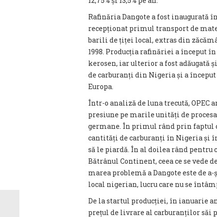
12,75% și 13,5% pe an.
Rafinăria Dangote a fost inaugurată î
recepționat primul transport de mate
barili de țiței local, extras din zăcă
1998. Producția rafinăriei a început în
kerosen, iar ulterior a fost adăugată ș
de carburanți din Nigeria și a început 
Europa.
Într-o analiză de luna trecută, OPEC a
presiune pe marile unități de procesa
germane. În primul rând prin faptul 
cantități de carburanți în Nigeria și în
să le piardă. În al doilea rând pentru 
Bătrânul Continent, ceea ce se vede de
marea problemă a Dangote este de a-și
local nigerian, lucru care nu se întâ
De la startul producției, în ianuarie a
prețul de livrare al carburanților săi 