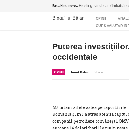
Riesling, vinul care îmbătrân
Breaking news:
Blogu' lui Bălan
OPINII
ANALI
CURS VALUTAR IN 
Puterea investițiilo
occidentale
OPINII
Ionut Balan
Share
Mă uitam zilele astea pe raportările 
România și mi-a atras atenția faptul 
companii petroliere românești, OMV Pe
aproape 14 dolari/baril la puțin peste