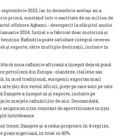
n septembrie 2023, iar în decembrie același an a
rie primă, constând într-o cantitate de un milion de
mântul offshore Agbami - descoperit la sfârșitul anului
 ianuarie 2024. Inițial s-a fabricat doar motorină și
i benzina. Rafinăria poate satisface integral cererea
să și exporte, către multiple destinații, inclusiv în
răta că noua rafinărie africană a început deja să pună
re petrolieră din Europa - olandeze, italiene sau
că, în mod tradițional, europenii exportau mari
 alte țări din vestul Africii, piețe pe care sunt pe cale
că Dangote a început să și exporte, inclusiv pe
ja în marjele rafinăriilor de aici. Deocamdată,
 asigura un ritm constant de aprovizionare cu țiței
mplă întotdeauna.
nul trecut, Dangote și-a redus progresiv, în 4 reprize,
pe piața nigeriană, în total cu 40%.