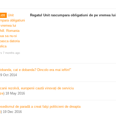
Regatul Unit rascumpara obligatiuni de pe vremea lui
IZE
rs 7 months ago
dobanda, cat e dobanda? Dincolo era mai ieftin!"
)
9 Oct 2014
canii rezolvă, europenii caută vinovați de serviciu
ize
)
18 May 2016
sedismul de paradă a creat falşi politicieni de dreapta
i
)
19 Dec 2016