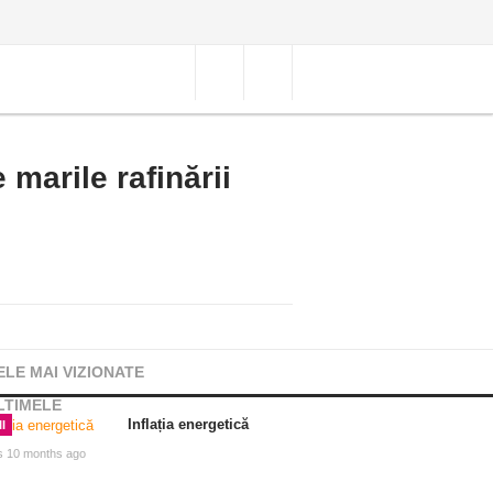
 marile rafinării
ELE MAI VIZIONATE
LTIMELE
Inflația energetică
I
s 10 months ago