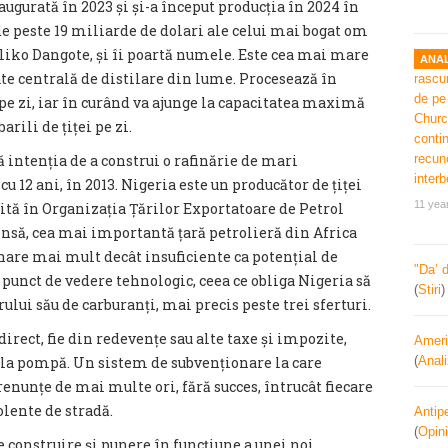
augurată în 2023 și și-a început producția în 2024 în
 de peste 19 miliarde de dolari ale celui mai bogat om
liko Dangote, și îi poartă numele. Este cea mai mare
ANAL
ate centrală de distilare din lume. Procesează în
 pe zi, iar în curând va ajunge la capacitatea maximă
arili de țiței pe zi.
 intenția de a construi o rafinărie de mari
u 12 ani, în 2013. Nigeria este un producător de țiței
11 yea
mită în Organizația Țărilor Exportatoare de Petrol
însă, cea mai importantă țară petrolieră din Africa
inare mai mult decât insuficiente ca potențial de
"Da’ 
punct de vedere tehnologic, ceea ce obliga Nigeria să
(
Stiri
ui său de carburanți, mai precis peste trei sferturi.
e direct, fie din redevențe sau alte taxe și impozite,
Ameri
 la pompă. Un sistem de subvenționare la care
(
Anal
 renunțe de mai multe ori, fără succes, întrucât fiecare
olente de stradă.
Antipe
(
Opini
e construire și punere în funcțiune a unei noi