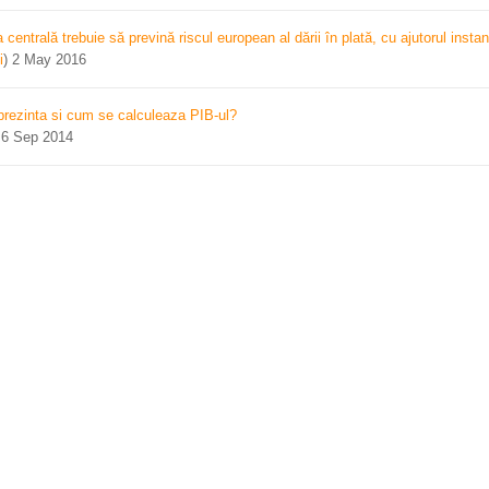
centrală trebuie să prevină riscul european al dării în plată, cu ajutorul instan
i
)
2 May 2016
prezinta si cum se calculeaza PIB-ul?
)
6 Sep 2014