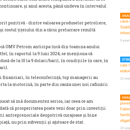
continuare, și anul acesta, până undeva în intervalul
ANAL
orit pozitivă - dintre valoarea produselor petroliere,
și costul țițeiului din a cărui prelucrare rezultă
9 year
 că OMV Petrom anticipa încă din toamna anului
fel, în raportul la 9 luni 2024, se menționa că
usă de la 10 la 9 dolari/baril, în condițiile în care, în
STIRI
aril.
ii financiari, în teleconferință, top managerii au
12 yea
rta la motorină, în parte din cauza unei noi rafinării
ANAL
cat să mă documentez serios, iar ceea ce am
 dată că prosperitatea poate veni doar prin investiții
zii antreprenoriale deopotrivă curajoase și bine
iață, nu prin subvenții și ajutoare de stat.
10 yea