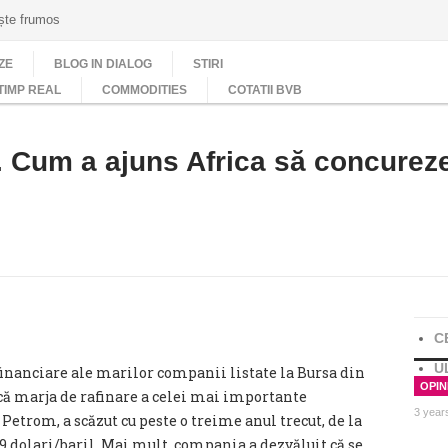
ește frumos
ZE
BLOG IN DIALOG
STIRI
TIMP REAL
COMMODITIES
COTATII BVB
r. Cum a ajuns Africa să concureze
C
U
financiare ale marilor companii listate la Bursa din
OPINI
că marja de rafinare a celei mai importante
3 year
trom, a scăzut cu peste o treime anul trecut, de la
 9 dolari/baril. Mai mult, compania a dezvăluit că se