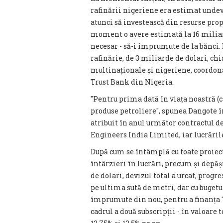
rafinării nigeriene era estimat undev
atunci să investească din resurse prop
moment o avere estimată la 16 miliard
necesar - să-i împrumute de la bănci. 
rafinărie, de 3 miliarde de dolari, chi
multinaționale și nigeriene, coordon
Trust Bank din Nigeria.
″Pentru prima dată în viața noastră (
produse petroliere″, spunea Dangote î
atribuit în anul următor contractul d
Engineers India Limited, iar lucrările
După cum se întâmplă cu toate proiec
întârzieri în lucrări, precum și depăș
de dolari, devizul total a urcat, progre
pe ultima sută de metri, dar cu bugetu
împrumute din nou, pentru a finanța ″r
cadrul a două subscripții - în valoare 