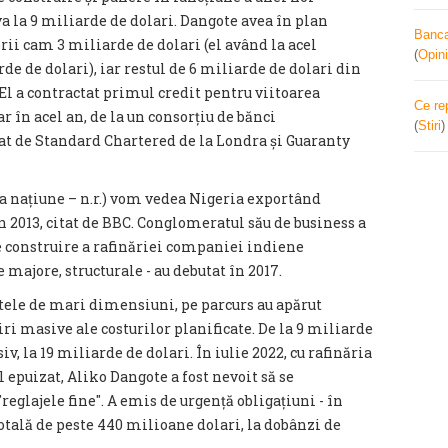
a la 9 miliarde de dolari. Dangote avea în plan
Banca 
rii cam 3 miliarde de dolari (el având la acel
(
Opini
e de dolari), iar restul de 6 miliarde de dolari din
El a contractat primul credit pentru viitoarea
Ce re
ar în acel an, de la un consorțiu de bănci
(
Stiri
at de Standard Chartered de la Londra și Guaranty
ca națiune – n.r.) vom vedea Nigeria exportând
n 2013, citat de BBC. Conglomeratul său de business a
e construire a rafinăriei companiei indiene
 majore, structurale - au debutat în 2017.
tele de mari dimensiuni, pe parcurs au apărut
iri masive ale costurilor planificate. De la 9 miliarde
siv, la 19 miliarde de dolari. În iulie 2022, cu rafinăria
l epuizat, Aliko Dangote a fost nevoit să se
eglajele fine″. A emis de urgență obligațiuni - în
totală de peste 440 milioane dolari, la dobânzi de