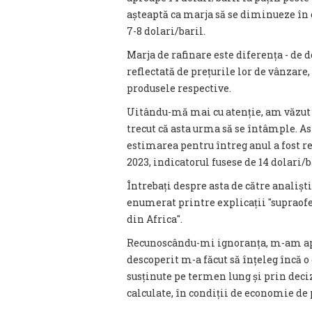
așteaptă ca marja să se diminueze în 
7-8 dolari/baril.
Marja de rafinare este diferența - de d
reflectată de prețurile lor de vânzare, 
produsele respective.
Uitându-mă mai cu atenție, am văzut
trecut că asta urma să se întâmple. Ast
estimarea pentru întreg anul a fost red
2023, indicatorul fusese de 14 dolari/b
Întrebați despre asta de către analișt
enumerat printre explicații ″supraofe
din Africa″.
Recunoscându-mi ignoranța, m-am apu
descoperit m-a făcut să înțeleg încă o
susținute pe termen lung și prin deci
calculate, în condiții de economie de p