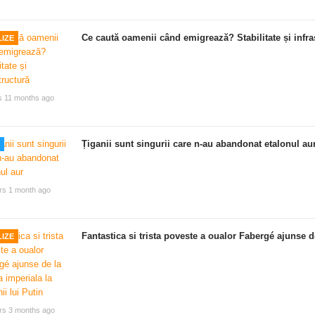
Ce caută oamenii când emigrează? Stabilitate și infra
IZE
s 11 months ago
Țiganii sunt singurii care n-au abandonat etalonul au
rs 1 month ago
Fantastica si trista poveste a oualor Fabergé ajunse de
IZE
rs 3 months ago