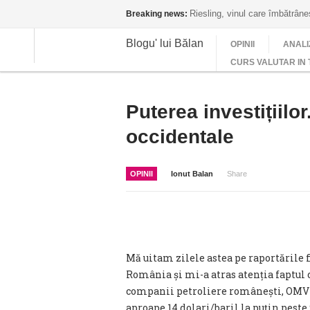
Riesling, vinul care îmbătrân
Breaking news:
Blogu' lui Bălan
OPINII
ANALI
CURS VALUTAR IN 
Puterea investițiilo
occidentale
OPINII
Ionut Balan
Share
Mă uitam zilele astea pe raportările 
România și mi-a atras atenția faptul 
companii petroliere românești, OMV Pe
aproape 14 dolari/baril la puțin peste