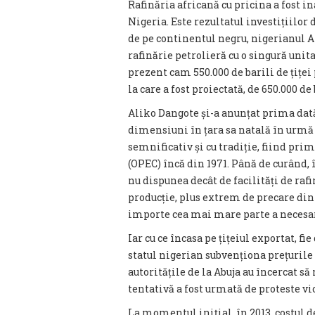
Rafinăria africană cu pricina a fost in
Nigeria. Este rezultatul investițiilor
de pe continentul negru, nigerianul A
rafinărie petrolieră cu o singură unit
prezent cam 550.000 de barili de țiței
la care a fost proiectată, de 650.000 de b
Aliko Dangote și-a anunțat prima dată
dimensiuni în țara sa natală în urmă c
semnificativ și cu tradiție, fiind pri
(OPEC) încă din 1971. Până de curând, 
nu dispunea decât de facilități de raf
producție, plus extrem de precare din 
importe cea mai mare parte a necesarul
Iar cu ce încasa pe țițeiul exportat, fi
statul nigerian subvenționa prețurile
autoritățile de la Abuja au încercat să
tentativă a fost urmată de proteste vi
La momentul inițial, în 2013, costul d