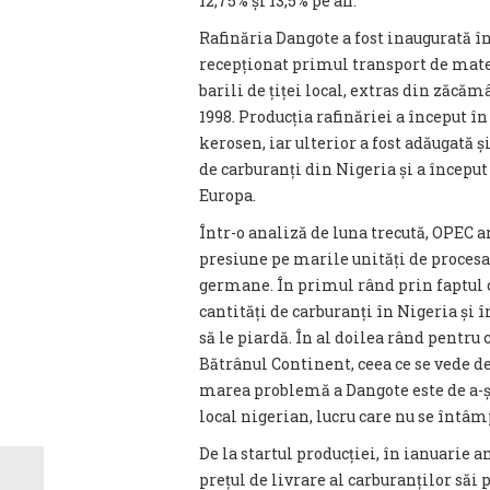
12,75% și 13,5% pe an.
Rafinăria Dangote a fost inaugurată î
recepționat primul transport de mate
barili de țiței local, extras din zăcă
1998. Producția rafinăriei a început în
kerosen, iar ulterior a fost adăugată ș
de carburanți din Nigeria și a început 
Europa.
Într-o analiză de luna trecută, OPEC a
presiune pe marile unități de procesa
germane. În primul rând prin faptul 
cantități de carburanți în Nigeria și în
să le piardă. În al doilea rând pentru 
Bătrânul Continent, ceea ce se vede de
marea problemă a Dangote este de a-și
local nigerian, lucru care nu se întâ
De la startul producției, în ianuarie a
prețul de livrare al carburanților săi 