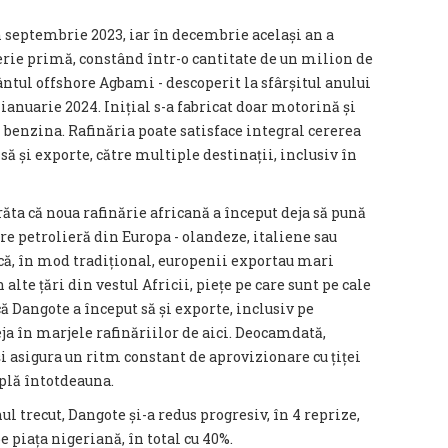
n septembrie 2023, iar în decembrie același an a
rie primă, constând într-o cantitate de un milion de
mântul offshore Agbami - descoperit la sfârșitul anului
 ianuarie 2024. Inițial s-a fabricat doar motorină și
i benzina. Rafinăria poate satisface integral cererea
să și exporte, către multiple destinații, inclusiv în
răta că noua rafinărie africană a început deja să pună
re petrolieră din Europa - olandeze, italiene sau
că, în mod tradițional, europenii exportau mari
 alte țări din vestul Africii, piețe pe care sunt pe cale
că Dangote a început să și exporte, inclusiv pe
ja în marjele rafinăriilor de aici. Deocamdată,
 asigura un ritm constant de aprovizionare cu țiței
mplă întotdeauna.
nul trecut, Dangote și-a redus progresiv, în 4 reprize,
pe piața nigeriană, în total cu 40%.