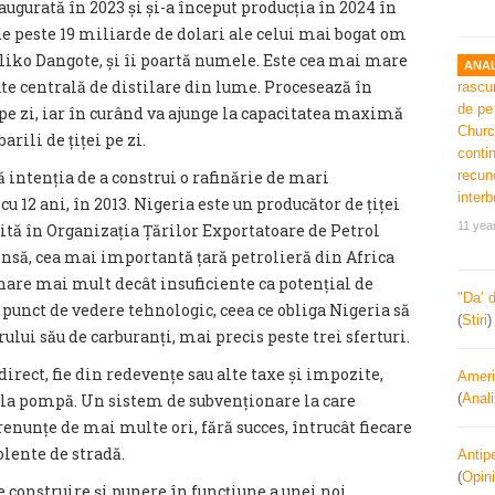
augurată în 2023 și și-a început producția în 2024 în
 de peste 19 miliarde de dolari ale celui mai bogat om
liko Dangote, și îi poartă numele. Este cea mai mare
ANAL
ate centrală de distilare din lume. Procesează în
 pe zi, iar în curând va ajunge la capacitatea maximă
arili de țiței pe zi.
 intenția de a construi o rafinărie de mari
u 12 ani, în 2013. Nigeria este un producător de țiței
11 yea
mită în Organizația Țărilor Exportatoare de Petrol
însă, cea mai importantă țară petrolieră din Africa
inare mai mult decât insuficiente ca potențial de
"Da’ 
punct de vedere tehnologic, ceea ce obliga Nigeria să
(
Stiri
ui său de carburanți, mai precis peste trei sferturi.
e direct, fie din redevențe sau alte taxe și impozite,
Ameri
 la pompă. Un sistem de subvenționare la care
(
Anal
 renunțe de mai multe ori, fără succes, întrucât fiecare
olente de stradă.
Antipe
(
Opini
e construire și punere în funcțiune a unei noi