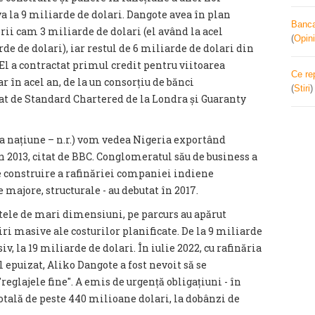
a la 9 miliarde de dolari. Dangote avea în plan
Banca 
rii cam 3 miliarde de dolari (el având la acel
(
Opini
e de dolari), iar restul de 6 miliarde de dolari din
El a contractat primul credit pentru viitoarea
Ce re
ar în acel an, de la un consorțiu de bănci
(
Stiri
at de Standard Chartered de la Londra și Guaranty
ca națiune – n.r.) vom vedea Nigeria exportând
n 2013, citat de BBC. Conglomeratul său de business a
e construire a rafinăriei companiei indiene
 majore, structurale - au debutat în 2017.
tele de mari dimensiuni, pe parcurs au apărut
iri masive ale costurilor planificate. De la 9 miliarde
siv, la 19 miliarde de dolari. În iulie 2022, cu rafinăria
l epuizat, Aliko Dangote a fost nevoit să se
eglajele fine″. A emis de urgență obligațiuni - în
totală de peste 440 milioane dolari, la dobânzi de