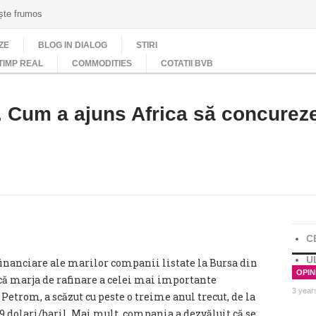
ește frumos
ZE
BLOG IN DIALOG
STIRI
TIMP REAL
COMMODITIES
COTATII BVB
r. Cum a ajuns Africa să concureze
C
U
financiare ale marilor companii listate la Bursa din
OPINI
că marja de rafinare a celei mai importante
3 year
trom, a scăzut cu peste o treime anul trecut, de la
 9 dolari/baril. Mai mult, compania a dezvăluit că se