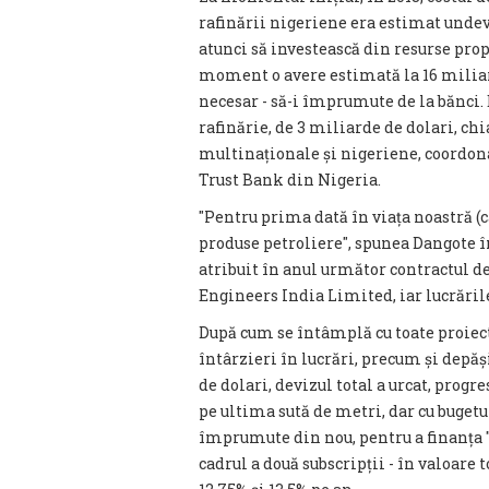
rafinării nigeriene era estimat undev
atunci să investească din resurse prop
moment o avere estimată la 16 miliard
necesar - să-i împrumute de la bănci. 
rafinărie, de 3 miliarde de dolari, chi
multinaționale și nigeriene, coordon
Trust Bank din Nigeria.
″Pentru prima dată în viața noastră (
produse petroliere″, spunea Dangote î
atribuit în anul următor contractul d
Engineers India Limited, iar lucrările
După cum se întâmplă cu toate proiec
întârzieri în lucrări, precum și depăș
de dolari, devizul total a urcat, progre
pe ultima sută de metri, dar cu bugetu
împrumute din nou, pentru a finanța ″r
cadrul a două subscripții - în valoare 