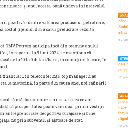
continuare, și anul acesta, până undeva în intervalul
ANAL
orit pozitivă - dintre valoarea produselor petroliere,
și costul țițeiului din a cărui prelucrare rezultă
9 year
 că OMV Petrom anticipa încă din toamna anului
fel, în raportul la 9 luni 2024, se menționa că
usă de la 10 la 9 dolari/baril, în condițiile în care, în
STIRI
aril.
ii financiari, în teleconferință, top managerii au
12 yea
rta la motorină, în parte din cauza unei noi rafinării
ANAL
cat să mă documentez serios, iar ceea ce am
 dată că prosperitatea poate veni doar prin investiții
zii antreprenoriale deopotrivă curajoase și bine
iață, nu prin subvenții și ajutoare de stat.
10 yea