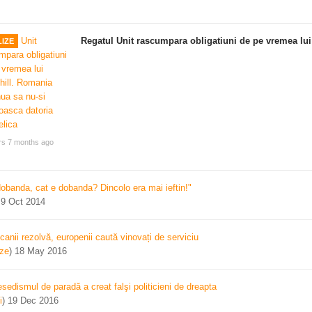
Regatul Unit rascumpara obligatiuni de pe vremea lui
IZE
rs 7 months ago
dobanda, cat e dobanda? Dincolo era mai ieftin!"
)
9 Oct 2014
canii rezolvă, europenii caută vinovați de serviciu
ize
)
18 May 2016
sedismul de paradă a creat falşi politicieni de dreapta
i
)
19 Dec 2016