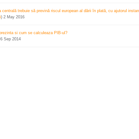
centrală trebuie să prevină riscul european al dării în plată, cu ajutorul instan
i
)
2 May 2016
prezinta si cum se calculeaza PIB-ul?
)
6 Sep 2014