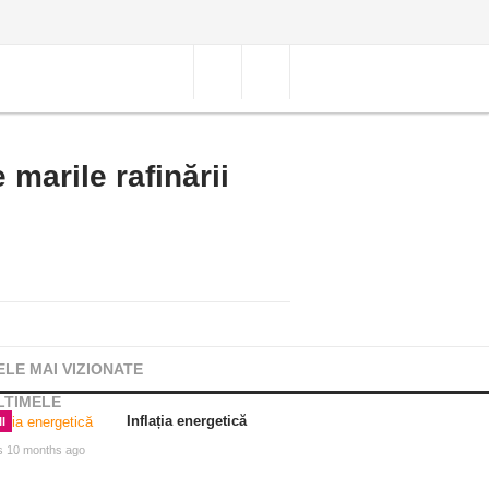
 marile rafinării
ELE MAI VIZIONATE
LTIMELE
Inflația energetică
I
s 10 months ago