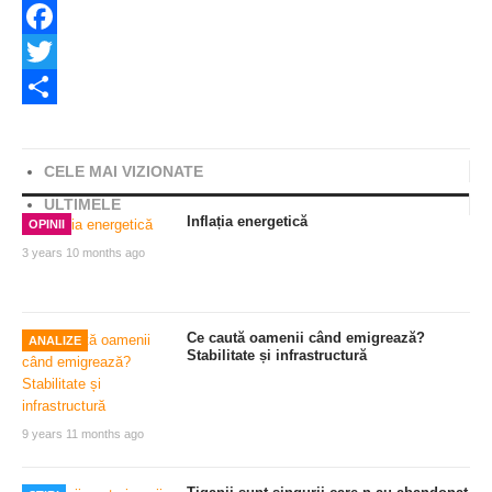
Facebook
Twitter
Share
CELE MAI VIZIONATE
ULTIMELE
Inflația energetică
OPINII
3 years 10 months ago
Ce caută oamenii când emigrează?
ANALIZE
Stabilitate și infrastructură
9 years 11 months ago