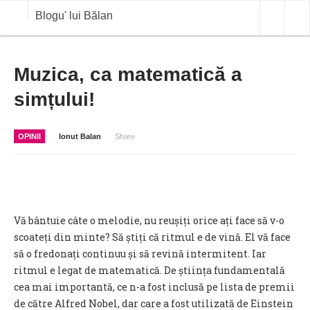
Blogu' lui Bălan
OPINII
Muzica, ca matematică a
simțului!
ANALIZE
BLOG IN DIALOG
OPINII
Ionut Balan
Share
STIRI
CURS VALUTAR IN TIMP REAL
COMMODITIES
Vă bântuie câte o melodie, nu reușiți orice ați face să v-o
COTATII BVB
scoateți din minte? Să știți că ritmul e de vină. El vă face
să o fredonați continuu și să revină intermitent. Iar
ritmul e legat de matematică. De știința fundamentală
cea mai importantă, ce n-a fost inclusă pe lista de premii
de către Alfred Nobel, dar care a fost utilizată de Einstein