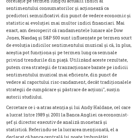
corelație pe termen lung cu actualii indici ai
sentimentului consumatorilor și acționează ca
predictori semnificativi din punct de vedere economic și
statistic ai evoluției mai multor indici financiari. Mai
exact, am descoperit că randamentele lunare ale Dow
Jones, Nasdaq și S&P 500 sunt influențate pe termen scurt
de evoluția indicilor sentimentului muzical și că, în plus,
aceștia pot funcționa și pe termen lung ca semnale
privind trendurile din piață. Utilizând aceste rezultate,
putem crea strategii de tranzacționare bazate pe indicii
sentimentului muzical mai eficiente, din punct de
vedere al raportului risc-randament, decât tradiționalele
strategii de cumpărare și păstrare de acțiuni", susțin
autorii studiului.
Cercetare ce i-a atras atenția și lui Andy Haldane, cel care
a lucrat
între 1989 și 2001 la Banca Angliei ca economist-
șef și director executiv de analiză monetară și
statistică.
Referindu-se la lucrarea menționată, el a
declarat că banca centrală își poate îmbunătăți