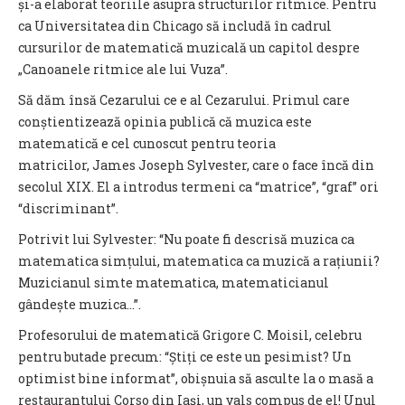
și-a elaborat teoriile asupra structurilor ritmice. Pentru
ca Universitatea din Chicago să includă în cadrul
cursurilor de matematică muzicală un capitol despre
„Canoanele ritmice ale lui Vuza”.
Să dăm însă Cezarului ce e al Cezarului. Primul care
conștientizează opinia publică că muzica este
matematică e cel cunoscut pentru teoria
matricilor, James Joseph Sylvester, care o face încă din
secolul XIX. El a introdus termeni ca “matrice”, “graf” ori
“discriminant”.
Potrivit lui Sylvester: “Nu poate fi descrisă muzica ca
matematica simțului, matematica ca muzică a rațiunii?
Muzicianul simte matematica, matematicianul
gândește muzica…”.
Profesorului de matematică Grigore C. Moisil, celebru
pentru butade precum: “Știți ce este un pesimist? Un
optimist bine informat”, obișnuia să asculte la o masă a
restaurantului Corso din Iaşi, un vals compus de el! Unul