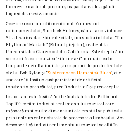
formeze caracterul, precum și capacitatea de a gândi
logic și de a sesiza nuanțe.
Ocazie cu care merită menționat că maestrul
raționamentului, Sherlock Holmes, cânta la un violoncel
Stradivarius, dar e bine de citat și un studiu intitulat "The
Rhythm of Markets" (Ritmul piețelor), realizat la
Universitatea Claremont din California. Este drept că în
vremuri în care muzica "zilei de azi”, nu mai e ca în
timpurile neinflaționiste și cu sporuri de productivitate
ale lui Bob Dylan şi “
Subterranean Homesick Blues
”, ci e
una care îți lasă un gust persistent de artificial,
inautentic, prea căutat, prea “industrial” și prea aseptic.
Important este însă că "utilizând datele din Billboard
Top 100, creăm indici ai sentimentului muzical care
măsoară mai multe dimensiuni ale emoțiilor publicului
prin instrumente naturale de procesare a limbajului. Am
descoperit că indicii sentimentului muzical se află în