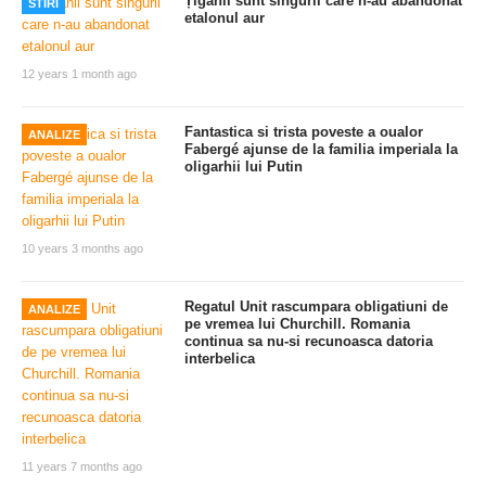
Țiganii sunt singurii care n-au abandonat
STIRI
etalonul aur
12 years 1 month ago
Fantastica si trista poveste a oualor
ANALIZE
Fabergé ajunse de la familia imperiala la
oligarhii lui Putin
10 years 3 months ago
Regatul Unit rascumpara obligatiuni de
ANALIZE
pe vremea lui Churchill. Romania
continua sa nu-si recunoasca datoria
interbelica
11 years 7 months ago