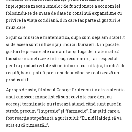
înțelegerea mecanismelor de funcționare a economiei
folosindu-se de masa de date în continuă expansiune cu
privire la viața cotidiană, din care fac parte și gusturile
muzicale.
Sigur că muzica e matematică, după cum deja am stabilit
și de aceea sunt influențați indicii bursieri. Din păcate,
gusturile precare ale românilor și fuga de matematică
fac să se manelizeze întreaga economie, iar respectul
pentru productivitate să fie înlocuit cu inflația, fiindcă, de
regulă, banii poti fi pretinși doar când se realizează un
produs util!
Apropo de asta, filologul George Pruteanu i-a atras atenția
unui cunoscut manelist că sunt cuvinte care deși au
aceeași terminație nu rimează atunci când sunt puse în
strofe, precum “impresie” și “farmacie”. Dar știți care a
fost reacția stupefiantă a guristului: “Ei, nu! Haideți să vă
arăt eu că rimează…”.