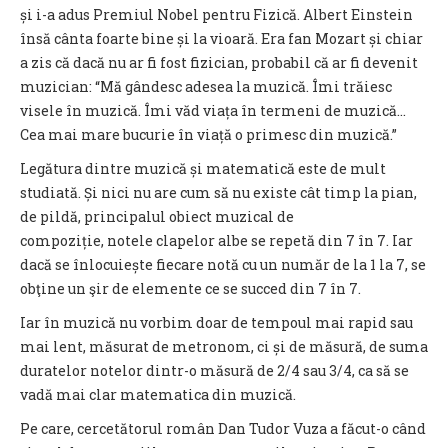
și i-a adus Premiul Nobel pentru Fizică. Albert Einstein
însă cânta foarte bine și la vioară. Era fan Mozart și chiar
a zis că dacă nu ar fi fost fizician, probabil că ar fi devenit
muzician: “Mă gândesc adesea la muzică. Îmi trăiesc
visele în muzică. Îmi văd viața în termeni de muzică…
Cea mai mare bucurie în viață o primesc din muzică.”
Legătura dintre muzică și matematică este de mult
studiată. Și nici nu are cum să nu existe c
ât timp
la pian,
de pildă, principalul obiect muzical de
compoziție, notele clapelor albe se repetă din 7 în 7. Iar
dacă se înlocuiește fiecare notă cu un număr de la 1 la 7, se
obţine un şir de elemente ce se succed din 7 în 7.
Iar în muzică nu vorbim doar de tempoul mai rapid sau
mai lent, măsurat de metronom, ci și de măsură, de suma
duratelor notelor dintr-o măsură de 2/4 sau 3/4, ca să se
vadă mai clar matematica din muzică.
Pe care, cercetătorul român Dan Tudor Vuza a făcut-o când