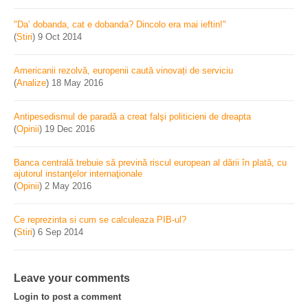
"Da’ dobanda, cat e dobanda? Dincolo era mai ieftin!"
(
Stiri
)
9 Oct 2014
Americanii rezolvă, europenii caută vinovați de serviciu
(
Analize
)
18 May 2016
Antipesedismul de paradă a creat falşi politicieni de dreapta
(
Opinii
)
19 Dec 2016
Banca centrală trebuie să prevină riscul european al dării în plată, cu
ajutorul instanţelor internaţionale
(
Opinii
)
2 May 2016
Ce reprezinta si cum se calculeaza PIB-ul?
(
Stiri
)
6 Sep 2014
Leave your comments
Login to post a comment