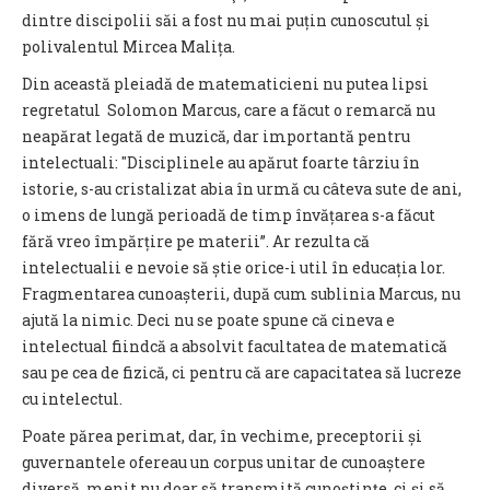
dintre discipolii săi a fost nu mai puțin cunoscutul și
polivalentul Mircea Malița.
Din această pleiadă de matematicieni nu putea lipsi
regretatul Solomon Marcus, care a făcut o remarcă nu
neapărat legată de muzică, dar importantă pentru
intelectuali: "Disciplinele au apărut foarte târziu în
istorie, s-au cristalizat abia în urmă cu câteva sute de ani,
o imens de lungă perioadă de timp învățarea s-a făcut
fără vreo împărțire pe materii”. Ar rezulta că
intelectualii e nevoie să știe orice-i util în educația lor.
Fragmentarea cunoașterii, după cum sublinia Marcus, nu
ajută la nimic. Deci nu se poate spune că cineva e
intelectual fiindcă a absolvit facultatea de matematică
sau pe cea de fizică, ci pentru că are capacitatea să lucreze
cu intelectul.
Poate părea perimat, dar, în vechime, preceptorii și
guvernantele ofereau un corpus unitar de cunoaștere
diversă, menit nu doar să transmită cunoștințe, ci și să