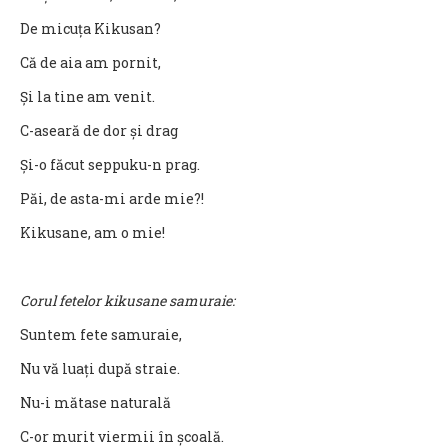
De micuța Kikusan?
Că de aia am pornit,
Și la tine am venit.
C-aseară de dor și drag
Și-o făcut seppuku-n prag.
Păi, de asta-mi arde mie?!
Kikusane, am o mie!
Corul fetelor kikusane samuraie:
Suntem fete samuraie,
Nu vă luați după straie.
Nu-i mătase naturală
C-or murit viermii în școală.