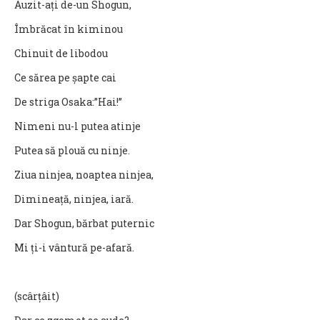
Auzit-ați de-un Shogun,
Îmbrăcat în kiminou
Chinuit de libodou
Ce sărea pe șapte cai
De striga Osaka:”Hai!”
Nimeni nu-l putea atinje
Putea să plouă cu ninje.
Ziua ninjea, noaptea ninjea,
Dimineață, ninjea, iară.
Dar Shogun, bărbat puternic
Mi ți-i vântură pe-afară.
(scârțâit)