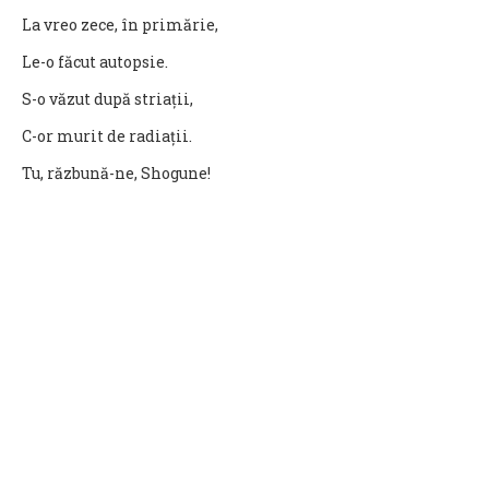
La vreo zece, în primărie,
Le-o făcut autopsie.
S-o văzut după striații,
C-or murit de radiații.
Tu, răzbună-ne, Shogune!
Ca s-avem haine mai bune.
Shogun mări se scula
Kimonou-și scutura
Șapca-n cap că-și îndesa
Un kil de saké bea
Și din gură-mi mai grăia
Vreau să vă răspund acuma