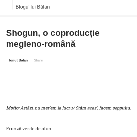
Blogu' lui Bălan
OPINII
Shogun, o coproducție
megleno-română
ANALIZE
BLOG IN DIALOG
Ionut Balan
Share
STIRI
CURS VALUTAR IN TIMP REAL
COMMODITIES
COTATII BVB
Motto
: Astăzi, nu mer’em la lucru/ Stăm acas', facem seppuku.
Frunză verde de alun