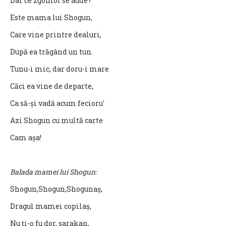
Dar ce zgomot se aude?
Este mama lui Shogun,
Care vine printre dealuri,
După ea trăgând un tun.
Tunu-i mic, dar doru-i mare
Căci ea vine de departe,
Ca să-și vadă acum fecioru'
Azi Shogun cu multă carte
Cam așa!
Balada mamei lui Shogun:
Shogun,Shogun,Shogunaș,
Dragul mamei copilaș,
Nu ți-o fu dor, sarakan,