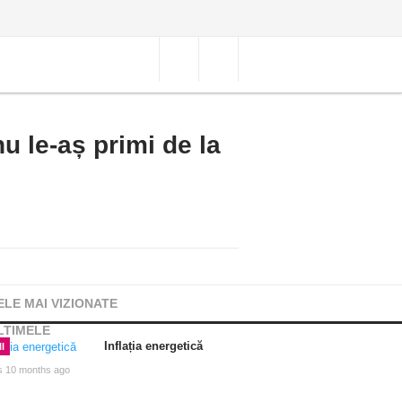
u le-aș primi de la
ELE MAI VIZIONATE
LTIMELE
Inflația energetică
I
s 10 months ago