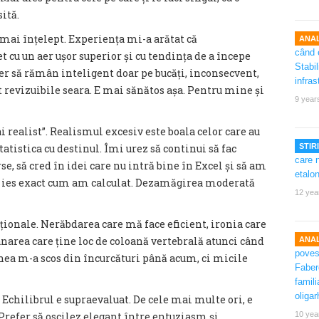
ită.
 mai înțelept. Experiența mi-a arătat că
ANAL
t cu un aer ușor superior și cu tendința de a începe
er să rămân inteligent doar pe bucăți, inconsecvent,
revizuibile seara. E mai sănătos așa. Pentru mine și
9 year
i realist”. Realismul excesiv este boala celor care au
atistica cu destinul. Îmi urez să continui să fac
STIRI
e, să cred în idei care nu intră bine în Excel și să am
nu ies exact cum am calculat. Dezamăgirea moderată
12 yea
ționale. Nerăbdarea care mă face eficient, ironia care
area care ține loc de coloană vertebrală atunci când
ANAL
nea m-a scos din încurcături până acum, ci micile
 Echilibrul e supraevaluat. De cele mai multe ori, e
Prefer să oscilez elegant între entuziasm și
10 yea