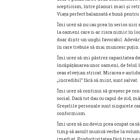
scepticism, între planuri mari și retr
Viața perfect balansată e bună pentru
Îmi urez să nu iau prea în serios nic
la oameni care n-ar risca nimic în lo
doar dintr-un unghi favorabil. Adevăru
în care trebuie să mai muncesc puțin.
Îmi urez să-mi păstrez capacitatea de
încăpățânarea unor oameni, de felul î
ceas elvețian stricat. Mirarea e antid
„incredibil” fără să mint, sunt salvat.
Îmi urez să continui să greșesc pe con
social. Dacă tot dau cu capul de zid, m
Greșelile personale sunt singurele car
conformism.
Îmi urez să nu devin prea ocupat ca s
timp să ascult muzică veche la volum 
imediat. Productivitatea fără timp e 