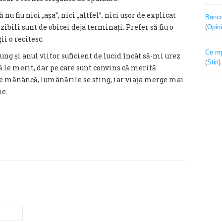
u fiu nici „așa”, nici „altfel”, nici ușor de explicat
Banca 
zibili sunt de obicei deja terminați. Prefer să fiu o
(
Opini
ii o recitesc.
Ce re
jung și anul viitor suficient de lucid încât să-mi urez
(
Stiri
că le merit, dar pe care sunt convins că merită
 se mănâncă, lumânările se sting, iar viața merge mai
ie.