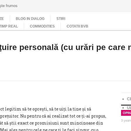
ește frumos
ZE
BLOG IN DIALOG
STIRI
TIMP REAL
COMMODITIES
COTATII BVB
uire personală (cu urări pe care n
C
U
t legitim să te oprești, să te uiți la tine și să
OPINI
ețuitor. Nu pentru că ai realizat tot ce ți-ai propus,
3 year
 cât să știi exact ce promisiuni sunt mincinoase din
ai ales pentru cele pe care ți le faci singur, cu o