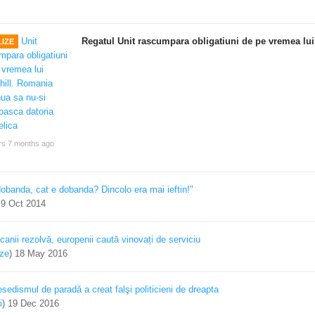
Regatul Unit rascumpara obligatiuni de pe vremea lui
IZE
rs 7 months ago
dobanda, cat e dobanda? Dincolo era mai ieftin!"
)
9 Oct 2014
canii rezolvă, europenii caută vinovați de serviciu
ize
)
18 May 2016
sedismul de paradă a creat falşi politicieni de dreapta
i
)
19 Dec 2016