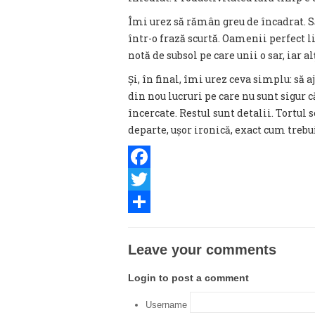
Îmi urez să rămân greu de încadrat. Să n
într-o frază scurtă. Oamenii perfect li
notă de subsol pe care unii o sar, iar alț
Și, în final, îmi urez ceva simplu: să a
din nou lucruri pe care nu sunt sigur 
încercate. Restul sunt detalii. Tortul
departe, ușor ironică, exact cum trebu
Facebook
Twitter
Share
Leave your comments
Login to post a comment
Username