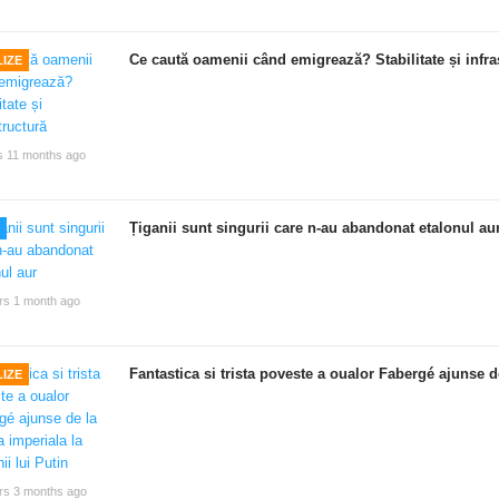
Ce caută oamenii când emigrează? Stabilitate și infra
IZE
s 11 months ago
Țiganii sunt singurii care n-au abandonat etalonul au
rs 1 month ago
Fantastica si trista poveste a oualor Fabergé ajunse de
IZE
rs 3 months ago