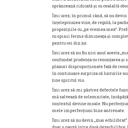
sprânceană ridicată și cu cealaltă obos
Îmi urez, în primul rând, să nu devin
înțelepciunea vine, de regulă, la pache
propozițiile cu „pe vremea mea”. Pref
cu opinii ferme dimineața și complet 
pentru cei din jur.
Îmi urez să nu fiu nici anul acesta „ma
confundat prudența cu renunțarea și st
planuri disproporționate față de resurs
în continuare surpriza că lucrurile 
ține spiritul viu.
Îmi urez să-mi păstrez defectele func
mă salvează de solemnitate, încăpățân
contextul devine moale. Nu perfecțiu
mele imperfecțiuni bine antrenate.
Îmi urez să nu devin „mai echilibrat”.
doar o pauză între două dezechilibre. 