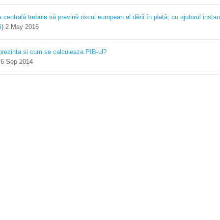
centrală trebuie să prevină riscul european al dării în plată, cu ajutorul instan
i
)
2 May 2016
prezinta si cum se calculeaza PIB-ul?
)
6 Sep 2014