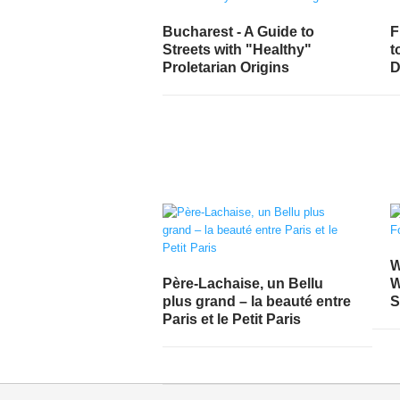
Bucharest - A Guide to
F
Streets with "Healthy"
t
Proletarian Origins
D
W
Père-Lachaise, un Bellu
W
plus grand – la beauté entre
S
Paris et le Petit Paris