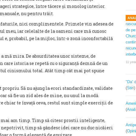
ageri strategice, între tăcere și monolog interior.
 manuale, nu pentru trăit.
ANAL
i sfaturile, nici complimentele. Primele vin adesea de
cul meu, iar celelalte de la oameni care mă cunosc
l e, probabil, pe la mijloc, într-o zonă inconfortabilă
 a mă mira. De absurditatea unor sisteme, de
11 yea
n care istoria se repetă cu o siguranță demnă de un
otul cinismului total. Atât timp cât mai pot spune
"Da’ 
t propriu. Să nu ajung la erori standardizate, validate
(
Stiri
ăcar să fie un zid ales de mine, nu unul la modă.
e chiar te învață ceva, restul sunt simple exerciții de
Ameri
(
Anal
ă mai am timp. Timp să citesc prostii inteligente,
Antipe
nepotrivit, timp să gândesc idei care nu duc nicăieri
(
Opini
doar o formă elegantă de epuizare.