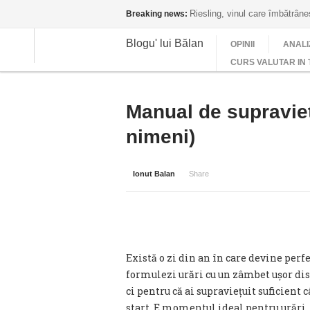
Riesling, vinul care îmbătrân
Breaking news:
Blogu' lui Bălan
OPINII
ANALI
CURS VALUTAR IN 
Manual de supravieț
nimeni)
Ionut Balan
Share
Există o zi din an în care devine perfec
formulezi urări cu un zâmbet ușor dispr
ci pentru că ai supraviețuit suficient
start. E momentul ideal pentru urări. M