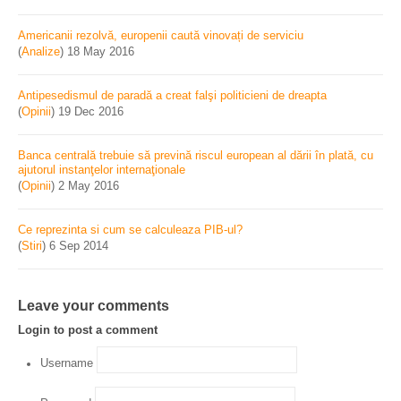
Americanii rezolvă, europenii caută vinovați de serviciu
(
Analize
)
18 May 2016
Antipesedismul de paradă a creat falşi politicieni de dreapta
(
Opinii
)
19 Dec 2016
Banca centrală trebuie să prevină riscul european al dării în plată, cu
ajutorul instanţelor internaţionale
(
Opinii
)
2 May 2016
Ce reprezinta si cum se calculeaza PIB-ul?
(
Stiri
)
6 Sep 2014
Leave your comments
Login to post a comment
Username