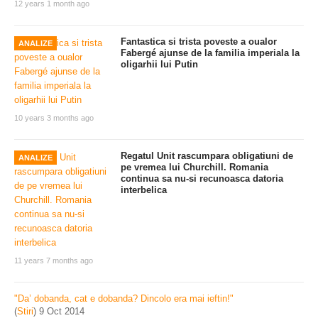
12 years 1 month ago
Fantastica si trista poveste a oualor
ANALIZE
Fabergé ajunse de la familia imperiala la
oligarhii lui Putin
10 years 3 months ago
Regatul Unit rascumpara obligatiuni de
ANALIZE
pe vremea lui Churchill. Romania
continua sa nu-si recunoasca datoria
interbelica
11 years 7 months ago
"Da’ dobanda, cat e dobanda? Dincolo era mai ieftin!"
(
Stiri
)
9 Oct 2014