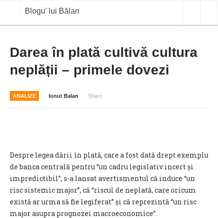
Blogu' lui Bălan
OPINII
Darea în plată cultivă cultura
neplății – primele dovezi
ANALIZE
BLOG IN DIALOG
ANALIZE
Ionut Balan
Share
STIRI
CURS VALUTAR IN TIMP REAL
COMMODITIES
Despre legea dării în plată, care a fost dată drept exemplu
COTATII BVB
de banca centrală pentru “un cadru legislativ incert și
impredictibil”, s-a lansat avertismentul că induce “un
risc sistemic major”, că “riscul de neplată, care oricum
există ar urma să fie legiferat” și că reprezintă “un risc
major asupra prognozei macroeconomice”.