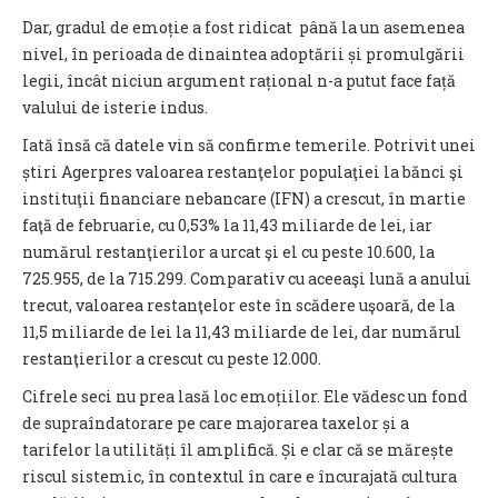
Dar, gradul de emoție a fost ridicat până la un asemenea
nivel, în perioada de dinaintea adoptării și promulgării
legii, încât niciun argument rațional n-a putut face față
valului de isterie indus.
Iată însă că datele vin să confirme temerile. Potrivit unei
știri Agerpres valoarea restanţelor populaţiei la bănci şi
instituţii financiare nebancare (IFN) a crescut, în martie
faţă de februarie, cu 0,53% la 11,43 miliarde de lei, iar
numărul restanţierilor a urcat şi el cu peste 10.600, la
725.955, de la 715.299. Comparativ cu aceeaşi lună a anului
trecut, valoarea restanţelor este în scădere uşoară, de la
11,5 miliarde de lei la 11,43 miliarde de lei, dar numărul
restanţierilor a crescut cu peste 12.000.
Cifrele seci nu prea lasă loc emoțiilor. Ele vădesc un fond
de supraîndatorare pe care majorarea taxelor și a
tarifelor la utilități îl amplifică. Și e clar că se mărește
riscul sistemic, în contextul în care e încurajată cultura