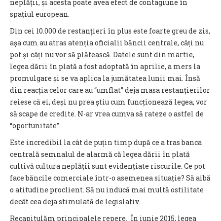
neplății, și acesta poate avea efect de contagiune în
spațiul european.
Din cei 10.000 de restanțieri în plus este foarte greu de zis,
așa cum au atras atenția oficialii băncii centrale, câți nu
pot și câți nu vor să plătească. Datele sunt din martie,
legea dării în plată a fost adoptată în aprilie, a mers la
promulgare și se va aplica la jumătatea lunii mai. Însă
din reacția celor care au “umflat” deja masa restanțierilor
reiese că ei, deși nu prea știu cum funcționează legea, vor
să scape de credite. N-ar vrea cumva să rateze o astfel de
“oportunitate”.
Este incredibil la cât de puțin timp după ce a tras banca
centrală semnalul de alarmă că legea dării în plată
cultivă cultura neplății sunt evidențiate riscurile. Ce pot
face băncile comerciale într-o asemenea situație? Să aibă
o atitudine proclient. Să nu inducă mai multă ostilitate
decât cea deja stimulată de legislativ.
Recapitulăm principalele repere. În iunie 2015, legea