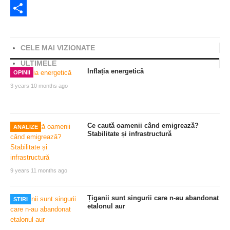
Twitter
Share
CELE MAI VIZIONATE
ULTIMELE
Inflația energetică
OPINII
3 years 10 months ago
Ce caută oamenii când emigrează?
ANALIZE
Stabilitate și infrastructură
9 years 11 months ago
Țiganii sunt singurii care n-au abandonat
STIRI
etalonul aur